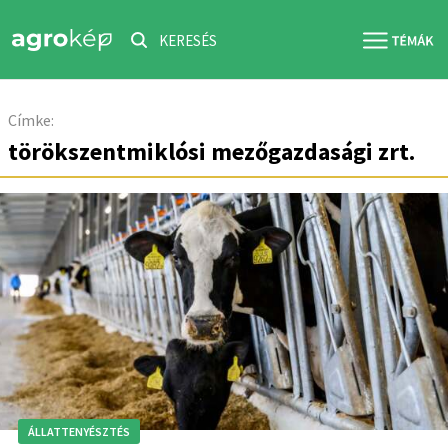
KERESÉS
Címke:
törökszentmiklósi mezőgazdasági zrt.
ÁLLATTENYÉSZTÉS