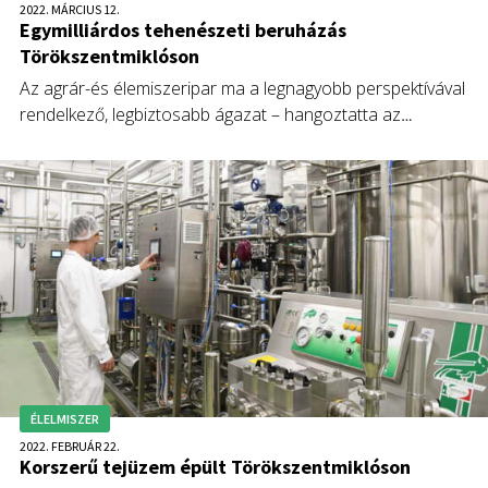
2022. MÁRCIUS 12.
Egymilliárdos tehenészeti beruházás
Törökszentmiklóson
Az agrár-és élemiszeripar ma a legnagyobb perspektívával
rendelkező, legbiztosabb ágazat – hangoztatta az
agrárminiszter a Törökszentmiklósi Mezőgazdasági Zrt. (TM
Zrt.) korszerű szarvasmarha telepének átadása előtti
sajtótájékoztatón.
ÉLELMISZER
2022. FEBRUÁR 22.
Korszerű tejüzem épült Törökszentmiklóson