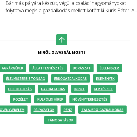
Bár más pályára készült, végül a családi hagyományokat
folytatva mégis a gazdálkodás mellett kötött ki Kuris Péter. A
fiatal mezőgazdasági vállalkozó nemrégiben újabb
fejlesztésekbe fogott – derül ki a Nool.hu riportjából.
MIRŐL OLVASNÁL MOST?
AGRÁRGÉPEK
ÁLLATTENYÉSZTÉS
BORÁSZAT
ÉLELMISZER
ÉLELMISZERBIZTONSÁG
ERDŐGAZDÁLKODÁS
ESEMÉNYEK
FELDOLGOZÁS
GAZDÁLKODÁS
INPUT
KERTÉSZET
KÖZÉLET
KÜLFÖLDI HÍREK
NÖVÉNYTERMESZTÉS
ÖVÉNYVÉDELEM
PÁLYÁZATOK
PÉNZ
TALAJERŐ-GAZDÁLKODÁS
TÁMOGATÁSOK