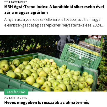
2024. NOVEMBER 7.
MBH AgrárTrend Index: A korábbinál sikeresebb évet
zár a magyar agrárium
A nyári aszályos időszak ellenére is tovább javult a magyar
élelmiszer-gazdaság szereplőinek helyzetértékelése 2024
harmadik három hónapjában – derül ki az MBH AgrárTrend
Indexből, az MBH Bank Agrár- és Élelmiszeripari Üzletágána
negyedévente közzétett elemzéséből.
GAZDÁLKODÁS
2021. OKTÓBER 16.
Heves megyében is rosszabb az almatermés