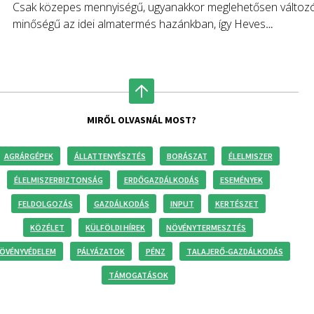
Csak közepes mennyiségű, ugyanakkor meglehetősen változ
minőségű az idei almatermés hazánkban, így Heves
megyében is.
MIRŐL OLVASNÁL MOST?
AGRÁRGÉPEK
ÁLLATTENYÉSZTÉS
BORÁSZAT
ÉLELMISZER
ÉLELMISZERBIZTONSÁG
ERDŐGAZDÁLKODÁS
ESEMÉNYEK
FELDOLGOZÁS
GAZDÁLKODÁS
INPUT
KERTÉSZET
KÖZÉLET
KÜLFÖLDI HÍREK
NÖVÉNYTERMESZTÉS
ÖVÉNYVÉDELEM
PÁLYÁZATOK
PÉNZ
TALAJERŐ-GAZDÁLKODÁS
TÁMOGATÁSOK