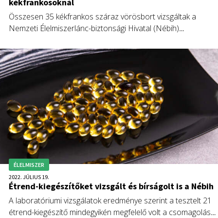
kékfrankosoknál
Összesen 35 kékfrankos száraz vörösbort vizsgáltak a
Nemzeti Élelmiszerlánc-biztonsági Hivatal (Nébih)
szakemberei a Szupermenta terméktesztjen. A borok a
hatósági, laboratóriumi és kedveltségi vizsgálatokon is jól
szerepeltek.
ÉLELMISZER
2022. JÚLIUS 19.
Étrend-kiegészítőket vizsgált és bírságolt is a Nébih
A laboratóriumi vizsgálatok eredménye szerint a tesztelt 21
étrend-kiegészítő mindegyikén megfelelő volt a csomagoláso