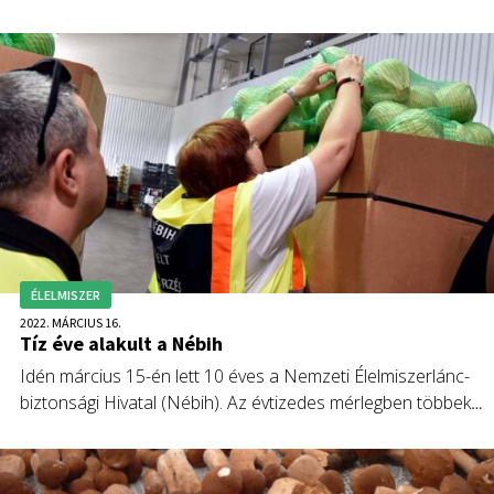
jelölt omega-3 zsírsav mennyisége, 17 terméknél jelölési hibá
fordultak elő.
ÉLELMISZER
2022. MÁRCIUS 16.
Tíz éve alakult a Nébih
Idén március 15-én lett 10 éves a Nemzeti Élelmiszerlánc-
biztonsági Hivatal (Nébih). Az évtizedes mérlegben többek
között 32,8 millió laboratóriumi vizsgálat, csaknem 600 ezer
sikeres ellenőrzés, és a Kiváló Minőségű Élelmiszer-
védjegyrendszer életre hívása szerepel.