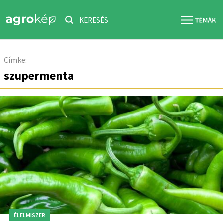
KERESÉS
Címke:
szupermenta
ÉLELMISZER