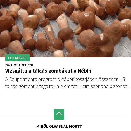
ÉLELMISZER
2021. OKTÓBER 28.
Vizsgálta a tálcás gombákat a Nébih
A Szupermenta program októberi tesztjében összesen 13
tálcás gombát vizsgáltak a Nemzeti Élelmiszerlánc-biztonsági
Hivatal (Nébih) szakemberei.
MIRŐL OLVASNÁL MOST?