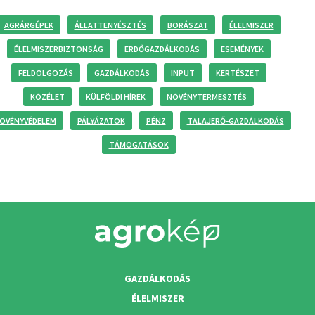
AGRÁRGÉPEK
ÁLLATTENYÉSZTÉS
BORÁSZAT
ÉLELMISZER
ÉLELMISZERBIZTONSÁG
ERDŐGAZDÁLKODÁS
ESEMÉNYEK
FELDOLGOZÁS
GAZDÁLKODÁS
INPUT
KERTÉSZET
KÖZÉLET
KÜLFÖLDI HÍREK
NÖVÉNYTERMESZTÉS
ÖVÉNYVÉDELEM
PÁLYÁZATOK
PÉNZ
TALAJERŐ-GAZDÁLKODÁS
TÁMOGATÁSOK
GAZDÁLKODÁS
ÉLELMISZER