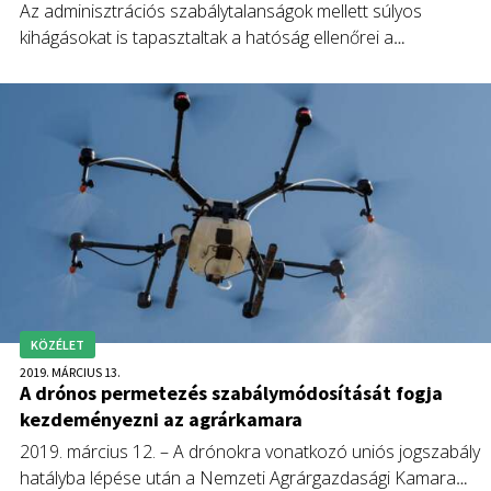
Az adminisztrációs szabálytalanságok mellett súlyos
kihágásokat is tapasztaltak a hatóság ellenőrei a
permetezőgépeket felülvizsgáló állomásoknál.
KÖZÉLET
2019. MÁRCIUS 13.
A drónos permetezés szabálymódosítását fogja
kezdeményezni az agrárkamara
2019. március 12. – A drónokra vonatkozó uniós jogszabály
hatályba lépése után a Nemzeti Agrárgazdasági Kamara