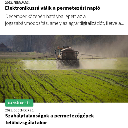
2022. FEBRUÁR 3.
Elektronikussá válik a permetezési napló
December közepén hatályba lépett az a
jogszabálymódosítás, amely az agrárdigitalizációt, illetve a
környezet védelmét hivatott erősíteni.
GAZDÁLKODÁS
2021. DECEMBER 20.
Szabálytalanságok a permetezőgépek
felülvizsgálatakor