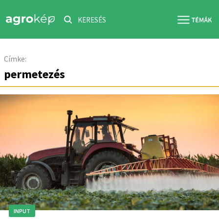
KERESÉS
Címke:
permetezés
INPUT