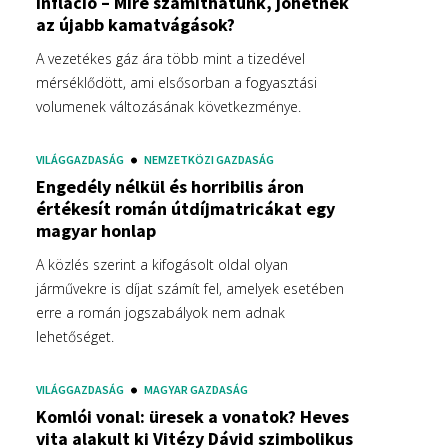
infláció – Mire számíthatunk, jöhetnek
az újabb kamatvágások?
A vezetékes gáz ára több mint a tizedével
mérséklődött, ami elsősorban a fogyasztási
volumenek változásának következménye.
VILÁGGAZDASÁG
NEMZETKÖZI GAZDASÁG
Engedély nélkül és horribilis áron
értékesít román útdíjmatricákat egy
magyar honlap
A közlés szerint a kifogásolt oldal olyan
járművekre is díjat számít fel, amelyek esetében
erre a román jogszabályok nem adnak
lehetőséget.
VILÁGGAZDASÁG
MAGYAR GAZDASÁG
Komlói vonal: üresek a vonatok? Heves
vita alakult ki Vitézy Dávid szimbolikus