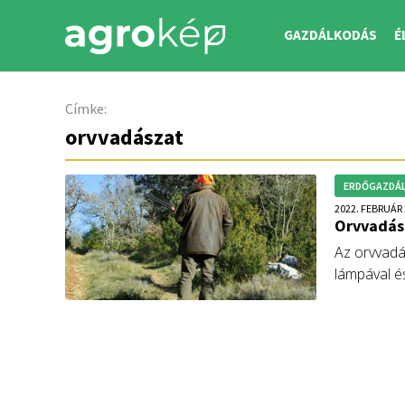
GAZDÁLKODÁS
É
Címke:
orvvadászat
ERDŐGAZDÁ
2022. FEBRUÁR 
Orvvadás
Az orvvadás
lámpával é
elfogta a f