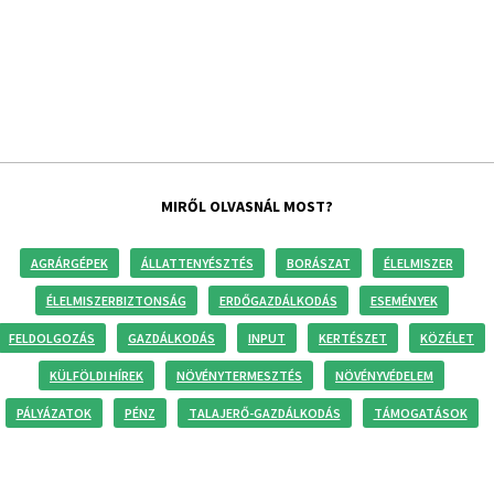
MIRŐL OLVASNÁL MOST?
AGRÁRGÉPEK
ÁLLATTENYÉSZTÉS
BORÁSZAT
ÉLELMISZER
ÉLELMISZERBIZTONSÁG
ERDŐGAZDÁLKODÁS
ESEMÉNYEK
FELDOLGOZÁS
GAZDÁLKODÁS
INPUT
KERTÉSZET
KÖZÉLET
KÜLFÖLDI HÍREK
NÖVÉNYTERMESZTÉS
NÖVÉNYVÉDELEM
PÁLYÁZATOK
PÉNZ
TALAJERŐ-GAZDÁLKODÁS
TÁMOGATÁSOK