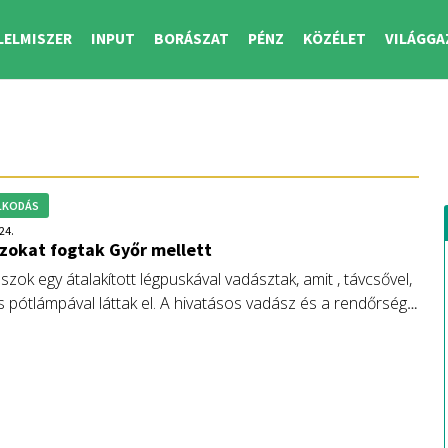
LELMISZER
INPUT
BORÁSZAT
PÉNZ
KÖZÉLET
VILÁGGA
LKODÁS
24.
zokat fogtak Győr mellett
zok egy átalakított légpuskával vadásztak, amit , távcsővel,
s pótlámpával láttak el. A hivatásos vadász és a rendőrség
eltételezett elkövetőket.