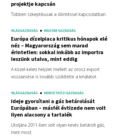
projektje kapcsán
Többen szkeptikusak a döntéssel kapcsolatban.
VILÁGGAZDASÁG
MAGYAR GAZDASÁG
Európa dízelpiaca kritikus hónapok elé
néz – Magyarország sem marad
érintetlen: sokkal inkább az importra
leszünk utalva, mint eddig
A közel-keleti helyzet mellett az orosz export
visszaesése is tovább szűkítette a kínálatot.
VILÁGGAZDASÁG
NEMZETKÖZI GAZDASÁG
Ideje gyorsítani a gáz betárolását
Európában – másfél évtizede nem volt
ilyen alacsony a tartalék
Utoljára 2011-ben volt olyan kevés betárolt gáz,
mint most.