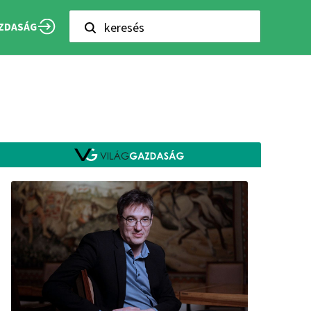
keresés
ZDASÁG