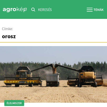
KERESÉS
Címke:
orosz
ÉLELMISZER