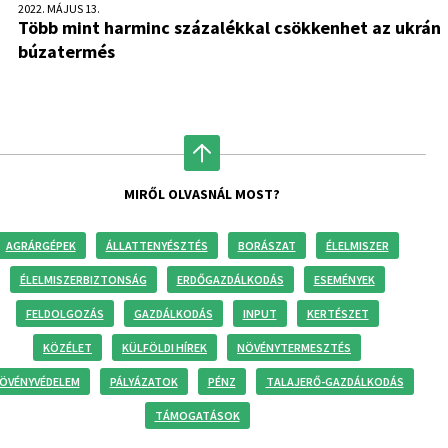
2022. MÁJUS 13.
Több mint harminc százalékkal csökkenhet az ukrán
búzatermés
MIRŐL OLVASNÁL MOST?
AGRÁRGÉPEK
ÁLLATTENYÉSZTÉS
BORÁSZAT
ÉLELMISZER
ÉLELMISZERBIZTONSÁG
ERDŐGAZDÁLKODÁS
ESEMÉNYEK
FELDOLGOZÁS
GAZDÁLKODÁS
INPUT
KERTÉSZET
KÖZÉLET
KÜLFÖLDI HÍREK
NÖVÉNYTERMESZTÉS
ÖVÉNYVÉDELEM
PÁLYÁZATOK
PÉNZ
TALAJERŐ-GAZDÁLKODÁS
TÁMOGATÁSOK