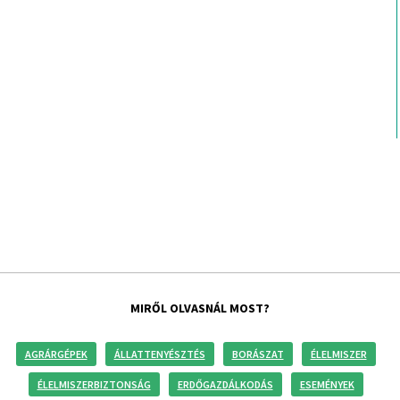
MIRŐL OLVASNÁL MOST?
AGRÁRGÉPEK
ÁLLATTENYÉSZTÉS
BORÁSZAT
ÉLELMISZER
ÉLELMISZERBIZTONSÁG
ERDŐGAZDÁLKODÁS
ESEMÉNYEK