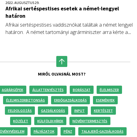
2022. AUGUSZTUS 29.
Afrikai sertéspestises esetek a német-lengyel
határon
Afrikai sertéspestises vaddisznókat találtak a német lengyel
határon. A német tartományi agrárminiszter arra kérte a
vadászokat, hogy gyakrabban vadásszanak vaddisznóra, és
keressenek elhullott vadakat.
MIRŐL OLVASNÁL MOST?
AGRÁRGÉPEK
ÁLLATTENYÉSZTÉS
BORÁSZAT
ÉLELMISZER
ÉLELMISZERBIZTONSÁG
ERDŐGAZDÁLKODÁS
ESEMÉNYEK
FELDOLGOZÁS
GAZDÁLKODÁS
INPUT
KERTÉSZET
KÖZÉLET
KÜLFÖLDI HÍREK
NÖVÉNYTERMESZTÉS
ÖVÉNYVÉDELEM
PÁLYÁZATOK
PÉNZ
TALAJERŐ-GAZDÁLKODÁS