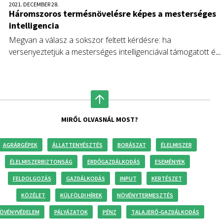
2021. DECEMBER 28.
Háromszoros termésnövelésre képes a mesterséges
intelligencia
Megvan a válasz a sokszor feltett kérdésre: ha
versenyeztetjük a mesterséges intelligenciával támogatott és
a hagyományos termesztést, akkor a gépek fognak nyerni.
Kínában összecsapott a két gazdálkodói forma és az
intelligens érzékelők, a modellezés és az automatizálás
aratott győzelmet háromszoros termésmennyiség
növekedéssel.
MIRŐL OLVASNÁL MOST?
AGRÁRGÉPEK
ÁLLATTENYÉSZTÉS
BORÁSZAT
ÉLELMISZER
ÉLELMISZERBIZTONSÁG
ERDŐGAZDÁLKODÁS
ESEMÉNYEK
FELDOLGOZÁS
GAZDÁLKODÁS
INPUT
KERTÉSZET
KÖZÉLET
KÜLFÖLDI HÍREK
NÖVÉNYTERMESZTÉS
ÖVÉNYVÉDELEM
PÁLYÁZATOK
PÉNZ
TALAJERŐ-GAZDÁLKODÁS