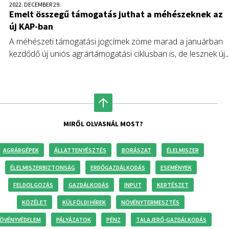
2022. DECEMBER 29.
Emelt összegű támogatás juthat a méhészeknek az
új KAP-ban
A méhészeti támogatási jogcímek zöme marad a januárban
kezdődő új uniós agrártámogatási ciklusban is, de lesznek új,
elsősorban állatjóléti célú támogatások, amelyekkel leköthető
az évi tízmillió eurót meghaladó ágazati forrás.
MIRŐL OLVASNÁL MOST?
AGRÁRGÉPEK
ÁLLATTENYÉSZTÉS
BORÁSZAT
ÉLELMISZER
ÉLELMISZERBIZTONSÁG
ERDŐGAZDÁLKODÁS
ESEMÉNYEK
FELDOLGOZÁS
GAZDÁLKODÁS
INPUT
KERTÉSZET
KÖZÉLET
KÜLFÖLDI HÍREK
NÖVÉNYTERMESZTÉS
ÖVÉNYVÉDELEM
PÁLYÁZATOK
PÉNZ
TALAJERŐ-GAZDÁLKODÁS