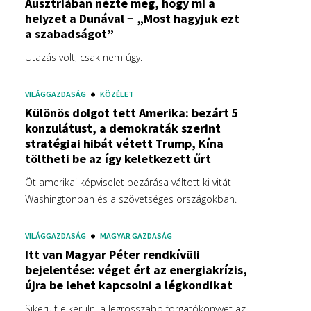
Ausztriában nézte meg, hogy mi a
helyzet a Dunával − „Most hagyjuk ezt
a szabadságot”
Utazás volt, csak nem úgy.
VILÁGGAZDASÁG
KÖZÉLET
Különös dolgot tett Amerika: bezárt 5
konzulátust, a demokraták szerint
stratégiai hibát vétett Trump, Kína
töltheti be az így keletkezett űrt
Öt amerikai képviselet bezárása váltott ki vitát
Washingtonban és a szövetséges országokban.
VILÁGGAZDASÁG
MAGYAR GAZDASÁG
Itt van Magyar Péter rendkívüli
bejelentése: véget ért az energiakrízis,
újra be lehet kapcsolni a légkondikat
Sikerült elkerülni a legrosszabb forgatókönyvet az