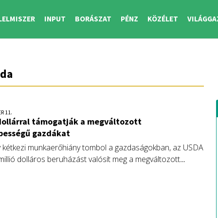
LELMISZER
INPUT
BORÁSZAT
PÉNZ
KÖZÉLET
VILÁGGA
zda
R 11.
dollárral támogatják a megváltozott
ességű gazdákat
 kétkezi munkaerőhiány tombol a gazdaságokban, az USDA
millió dolláros beruházást valósít meg a megváltozott
sségű amerikai gazdák támogatására.