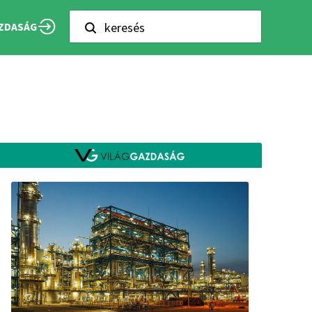
keresés
ZDASÁG