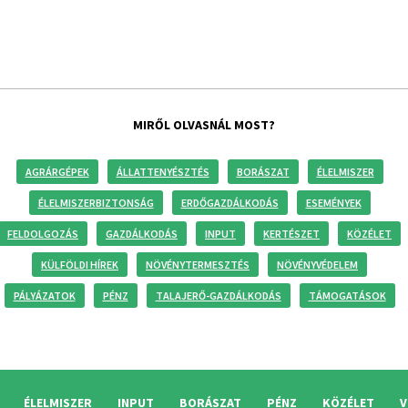
MIRŐL OLVASNÁL MOST?
AGRÁRGÉPEK
ÁLLATTENYÉSZTÉS
BORÁSZAT
ÉLELMISZER
ÉLELMISZERBIZTONSÁG
ERDŐGAZDÁLKODÁS
ESEMÉNYEK
FELDOLGOZÁS
GAZDÁLKODÁS
INPUT
KERTÉSZET
KÖZÉLET
KÜLFÖLDI HÍREK
NÖVÉNYTERMESZTÉS
NÖVÉNYVÉDELEM
PÁLYÁZATOK
PÉNZ
TALAJERŐ-GAZDÁLKODÁS
TÁMOGATÁSOK
ÉLELMISZER
INPUT
BORÁSZAT
PÉNZ
KÖZÉLET
V