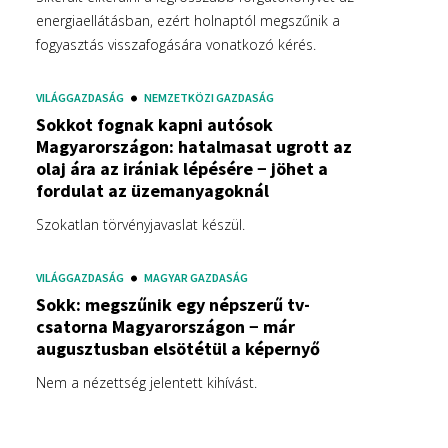
energiaellátásban, ezért holnaptól megszűnik a
fogyasztás visszafogására vonatkozó kérés.
VILÁGGAZDASÁG
NEMZETKÖZI GAZDASÁG
Sokkot fognak kapni autósok
Magyarországon: hatalmasat ugrott az
olaj ára az irániak lépésére − jöhet a
fordulat az üzemanyagoknál
Szokatlan törvényjavaslat készül.
VILÁGGAZDASÁG
MAGYAR GAZDASÁG
Sokk: megszűnik egy népszerű tv-
csatorna Magyarországon − már
augusztusban elsötétül a képernyő
Nem a nézettség jelentett kihívást.