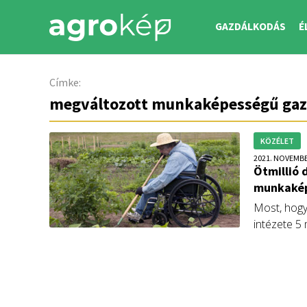
GAZDÁLKODÁS
É
Címke:
megváltozott munkaképességű ga
KÖZÉLET
2021. NOVEMBE
Ötmillió 
munkakép
Most, hogy
intézete 5 
munkaképe