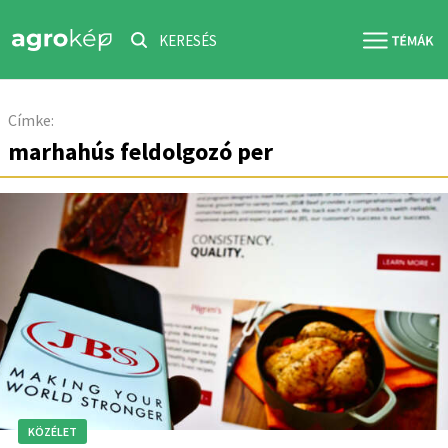
KERESÉS
Címke:
marhahús feldolgozó per
KÖZÉLET