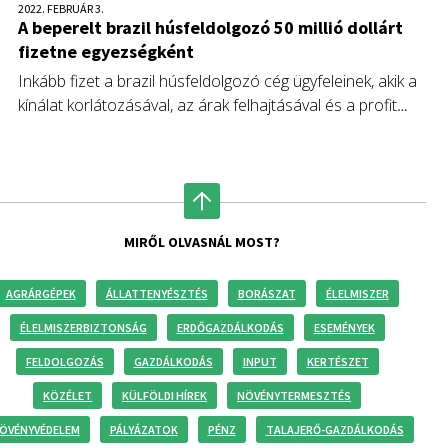
2022. FEBRUÁR 3.
A beperelt brazil húsfeldolgozó 50 millió dollárt
fizetne egyezségként
Inkább fizet a brazil húsfeldolgozó cég ügyfeleinek, akik a
kínálat korlátozásával, az árak felhajtásával és a profit
növelésével perelték be a vállalatot. Kedden hozták
nyilvánosságra a szervezet felvásárlókkal kötött
megállapodását.
MIRŐL OLVASNÁL MOST?
AGRÁRGÉPEK
ÁLLATTENYÉSZTÉS
BORÁSZAT
ÉLELMISZER
ÉLELMISZERBIZTONSÁG
ERDŐGAZDÁLKODÁS
ESEMÉNYEK
FELDOLGOZÁS
GAZDÁLKODÁS
INPUT
KERTÉSZET
KÖZÉLET
KÜLFÖLDI HÍREK
NÖVÉNYTERMESZTÉS
ÖVÉNYVÉDELEM
PÁLYÁZATOK
PÉNZ
TALAJERŐ-GAZDÁLKODÁS