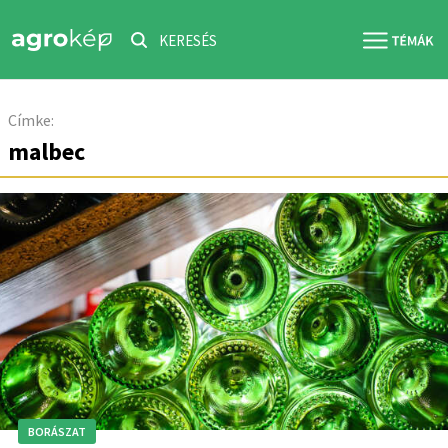
KERESÉS
Címke:
malbec
BORÁSZAT