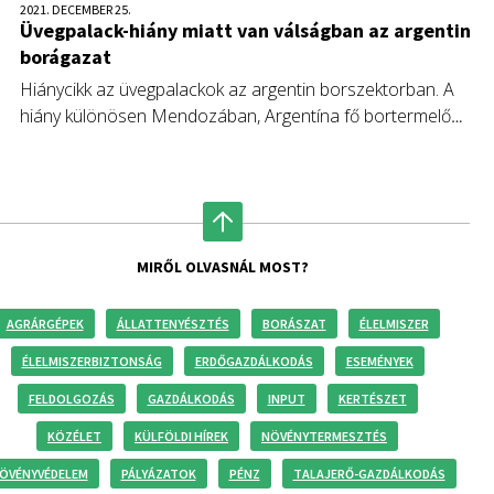
2021. DECEMBER 25.
Üvegpalack-hiány miatt van válságban az argentin
borágazat
Hiánycikk az üvegpalackok az argentin borszektorban. A
hiány különösen Mendozában, Argentína fő bortermelő
tartományában érezhető.
MIRŐL OLVASNÁL MOST?
AGRÁRGÉPEK
ÁLLATTENYÉSZTÉS
BORÁSZAT
ÉLELMISZER
ÉLELMISZERBIZTONSÁG
ERDŐGAZDÁLKODÁS
ESEMÉNYEK
FELDOLGOZÁS
GAZDÁLKODÁS
INPUT
KERTÉSZET
KÖZÉLET
KÜLFÖLDI HÍREK
NÖVÉNYTERMESZTÉS
ÖVÉNYVÉDELEM
PÁLYÁZATOK
PÉNZ
TALAJERŐ-GAZDÁLKODÁS