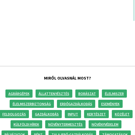
MIRŐL OLVASNÁL MOST?
AGRÁRGÉPEK
ÁLLATTENYÉSZTÉS
BORÁSZAT
ÉLELMISZER
ÉLELMISZERBIZTONSÁG
ERDŐGAZDÁLKODÁS
ESEMÉNYEK
FELDOLGOZÁS
GAZDÁLKODÁS
INPUT
KERTÉSZET
KÖZÉLET
KÜLFÖLDI HÍREK
NÖVÉNYTERMESZTÉS
NÖVÉNYVÉDELEM
PÁLYÁZATOK
PÉNZ
TALAJERŐ-GAZDÁLKODÁS
TÁMOGATÁSOK