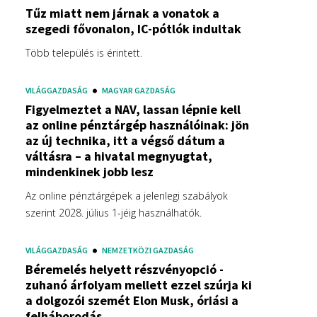
Tűz miatt nem járnak a vonatok a
szegedi fővonalon, IC-pótlók indultak
Több település is érintett.
VILÁGGAZDASÁG
MAGYAR GAZDASÁG
Figyelmeztet a NAV, lassan lépnie kell
az online pénztárgép használóinak: jön
az új technika, itt a végső dátum a
váltásra – a hivatal megnyugtat,
mindenkinek jobb lesz
Az online pénztárgépek a jelenlegi szabályok
szerint 2028. július 1-jéig használhatók.
VILÁGGAZDASÁG
NEMZETKÖZI GAZDASÁG
Béremelés helyett részvényopció -
zuhanó árfolyam mellett ezzel szúrja ki
a dolgozói szemét Elon Musk, óriási a
felháborodás