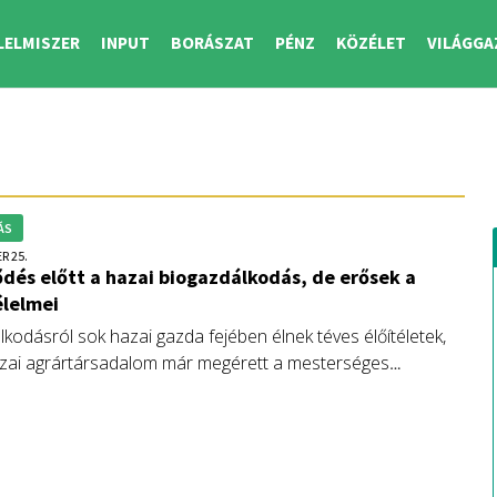
LELMISZER
INPUT
BORÁSZAT
PÉNZ
KÖZÉLET
VILÁGGA
ÁS
R 25.
ődés előtt a hazai biogazdálkodás, de erősek a
élelmei
kodásról sok hazai gazda fejében élnek téves élőítéletek,
azai agrártársadalom már megérett a mesterséges
 mentes földművelés széleskörű terjedésére. A lefontosabb
szemléletformálás lenne az ügyben.