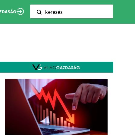
keresés
ZDASÁG