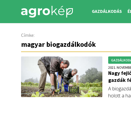
GAZDÁLKODÁS
É
Címke:
magyar biogazdálkodók
GAZDÁLKOD
2021. NOVEMBE
Nagy fejl
gazdák f
A biogazdál
holott a h
anyagoktól
feladat a 