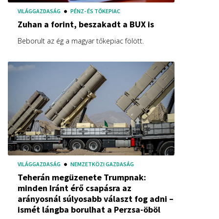
VILÁGGAZDASÁG
PÉNZ- ÉS TŐKEPIAC
Zuhan a forint, beszakadt a BUX is
Beborult az ég a magyar tőkepiac fölött.
VILÁGGAZDASÁG
NEMZETKÖZI GAZDASÁG
Teherán megüzenete Trumpnak:
minden Iránt érő csapásra az
arányosnál súlyosabb választ fog adni –
ismét lángba borulhat a Perzsa-öböl