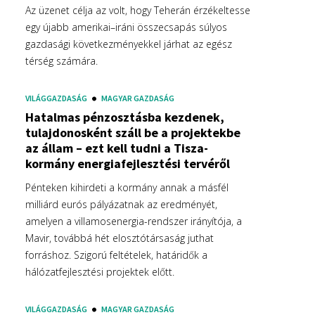
Az üzenet célja az volt, hogy Teherán érzékeltesse
egy újabb amerikai–iráni összecsapás súlyos
gazdasági következményekkel járhat az egész
térség számára.
VILÁGGAZDASÁG
MAGYAR GAZDASÁG
Hatalmas pénzosztásba kezdenek,
tulajdonosként száll be a projektekbe
az állam – ezt kell tudni a Tisza-
kormány energiafejlesztési tervéről
Pénteken kihirdeti a kormány annak a másfél
milliárd eurós pályázatnak az eredményét,
amelyen a villamosenergia-rendszer irányítója, a
Mavir, továbbá hét elosztótársaság juthat
forráshoz. Szigorú feltételek, határidők a
hálózatfejlesztési projektek előtt.
VILÁGGAZDASÁG
MAGYAR GAZDASÁG