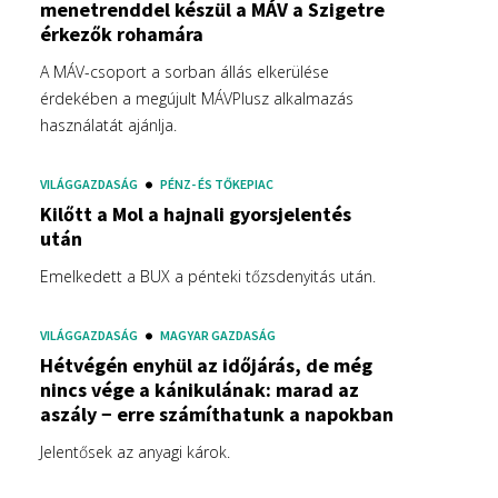
menetrenddel készül a MÁV a Szigetre
érkezők rohamára
A MÁV-csoport a sorban állás elkerülése
érdekében a megújult MÁVPlusz alkalmazás
használatát ajánlja.
VILÁGGAZDASÁG
PÉNZ- ÉS TŐKEPIAC
Kilőtt a Mol a hajnali gyorsjelentés
után
Emelkedett a BUX a pénteki tőzsdenyitás után.
VILÁGGAZDASÁG
MAGYAR GAZDASÁG
Hétvégén enyhül az időjárás, de még
nincs vége a kánikulának: marad az
aszály − erre számíthatunk a napokban
Jelentősek az anyagi károk.