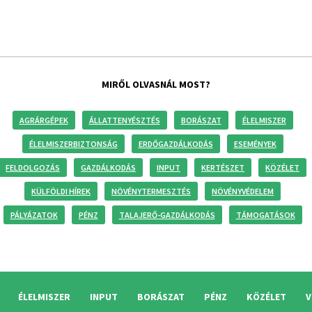
MIRŐL OLVASNÁL MOST?
AGRÁRGÉPEK
ÁLLATTENYÉSZTÉS
BORÁSZAT
ÉLELMISZER
ÉLELMISZERBIZTONSÁG
ERDŐGAZDÁLKODÁS
ESEMÉNYEK
FELDOLGOZÁS
GAZDÁLKODÁS
INPUT
KERTÉSZET
KÖZÉLET
KÜLFÖLDI HÍREK
NÖVÉNYTERMESZTÉS
NÖVÉNYVÉDELEM
PÁLYÁZATOK
PÉNZ
TALAJERŐ-GAZDÁLKODÁS
TÁMOGATÁSOK
ÉLELMISZER
INPUT
BORÁSZAT
PÉNZ
KÖZÉLET
V