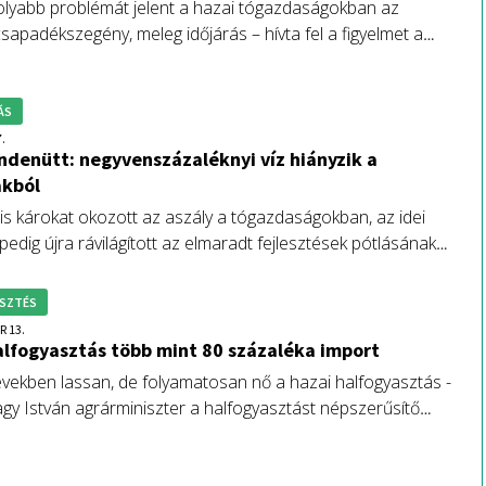
lyabb problémát jelent a hazai tógazdaságokban az
apadékszegény, meleg időjárás – hívta fel a figyelmet a
akultúra és Halászati Szakmaközi Szervezet (MA-HAL).
ÁS
.
ndenütt: negyvenszázaléknyi víz hiányzik a
akból
 is károkat okozott az aszály a tógazdaságokban, az idei
edig újra rávilágított az elmaradt fejlesztések pótlásának
égére. Az ágazati szereplők szeretnék elérni, hogy a
ztési program forrásai is nyíljanak meg számukra.
SZTÉS
R 13.
alfogyasztás több mint 80 százaléka import
években lassan, de folyamatosan nő a hazai halfogyasztás -
y István agrárminiszter a halfogyasztást népszerűsítő
ztatón.