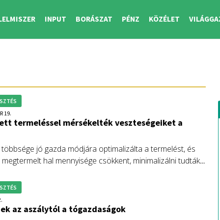
LELMISZER
INPUT
BORÁSZAT
PÉNZ
KÖZÉLET
VILÁGGA
SZTÉS
R 19.
tt termeléssel mérsékelték veszteségeiket a
 többsége jó gazda módjára optimalizálta a termelést, és
a megtermelt hal mennyisége csökkent, minimalizálni tudták
erülhetetlen veszteségeket, lesz elég magyar hal a
 ünnepekre – mondta Nagy István agrárminiszter.
SZTÉS
.
ek az aszálytól a tógazdaságok