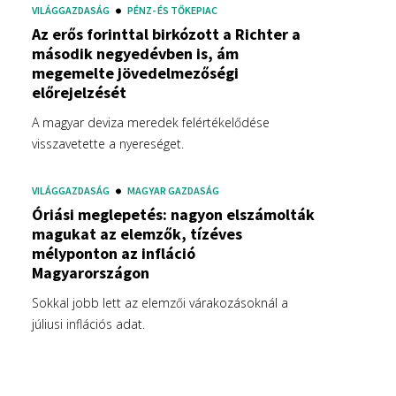
VILÁGGAZDASÁG
PÉNZ- ÉS TŐKEPIAC
Az erős forinttal birkózott a Richter a
második negyedévben is, ám
megemelte jövedelmezőségi
előrejelzését
A magyar deviza meredek felértékelődése
visszavetette a nyereséget.
VILÁGGAZDASÁG
MAGYAR GAZDASÁG
Óriási meglepetés: nagyon elszámolták
magukat az elemzők, tízéves
mélyponton az infláció
Magyarországon
Sokkal jobb lett az elemzői várakozásoknál a
júliusi inflációs adat.