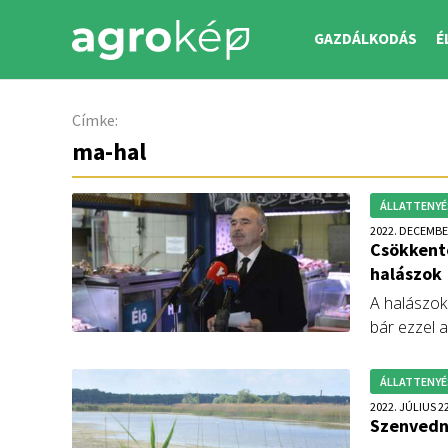
GAZDÁLKODÁS
É
Címke:
ma-hal
ÁLLATTENYÉ
2022. DECEMBE
Csökkente
halászok
A halászok
bár ezzel 
az idén elk
karácsonyi
ÁLLATTENYÉ
2022. JÚLIUS 22
Szenvedn