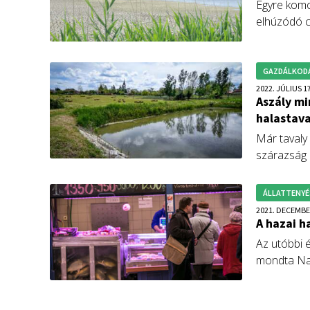
Egyre komo
elhúzódó cs
Magyar Akv
GAZDÁLKOD
2022. JÚLIUS 17
Aszály mi
halastav
Már tavaly
szárazság p
szükségess
Vidékfejles
ÁLLATTENYÉ
2021. DECEMBE
A hazai h
Az utóbbi 
mondta Nag
sajtótájéko