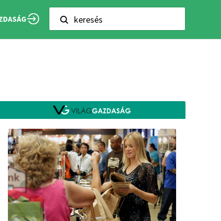
keresés
ZDASÁG