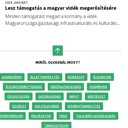
2024. JANUÁR 7.
Lesz támogatás a magyar vidék megerősítésére
Minden támogatást megad a kormány a vidék
Magyarországa gazdasági, infrastrukturális és kulturális
megerősítéséhez – jelentette ki Nagy István agrárminiszter a
Lenti várossá nyilvánításának 45. évfordulója alkalmából
rendezett ünnepségen.
MIRŐL OLVASNÁL MOST?
AGRÁRGÉPEK
ÁLLATTENYÉSZTÉS
BORÁSZAT
ÉLELMISZER
ÉLELMISZERBIZTONSÁG
ERDŐGAZDÁLKODÁS
ESEMÉNYEK
FELDOLGOZÁS
GAZDÁLKODÁS
INPUT
KERTÉSZET
KÖZÉLET
KÜLFÖLDI HÍREK
NÖVÉNYTERMESZTÉS
ÖVÉNYVÉDELEM
PÁLYÁZATOK
PÉNZ
TALAJERŐ-GAZDÁLKODÁS
TÁMOGATÁSOK