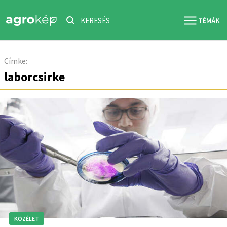
KERESÉS
Címke:
laborcsirke
KÖZÉLET