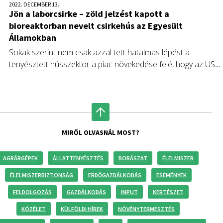
2022. DECEMBER 13.
Jön a laborcsirke – zöld jelzést kapott a
bioreaktorban nevelt csirkehús az Egyesült
Államokban
Sokak szerint nem csak azzal tett hatalmas lépést a
tenyésztett hússzektor a piac növekedése felé, hogy az USA
Élelmiszer- és Gyógyszerügyi Hivatala (FDA) november 16-án
megerősítette, hogy az egy kaliforniai startup (Upside Foods)
által kifejlesztett, laboratóriumban termesztett csirke
biztonságosan fogyasztható, hanem azzal is, hogy ők az
elsők, akik ezt „nincs több kérdésünk” megjegyzéssel kapták
MIRŐL OLVASNÁL MOST?
meg – írja cikkében Fórián Zoltán, az Erste Agrár
Kompetencia Központ vezető agrárszakértője.
AGRÁRGÉPEK
ÁLLATTENYÉSZTÉS
BORÁSZAT
ÉLELMISZER
ÉLELMISZERBIZTONSÁG
ERDŐGAZDÁLKODÁS
ESEMÉNYEK
FELDOLGOZÁS
GAZDÁLKODÁS
INPUT
KERTÉSZET
KÖZÉLET
KÜLFÖLDI HÍREK
NÖVÉNYTERMESZTÉS