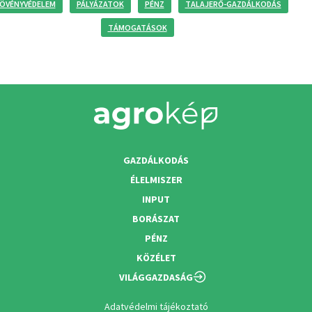
ÖVÉNYVÉDELEM
PÁLYÁZATOK
PÉNZ
TALAJERŐ-GAZDÁLKODÁS
TÁMOGATÁSOK
GAZDÁLKODÁS
ÉLELMISZER
INPUT
BORÁSZAT
PÉNZ
KÖZÉLET
VILÁGGAZDASÁG
Adatvédelmi tájékoztató