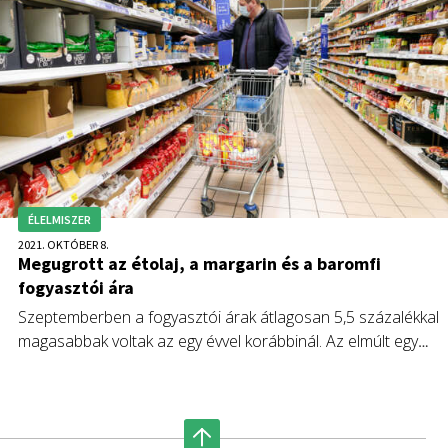
ÉLELMISZER
2021. OKTÓBER 8.
Megugrott az étolaj, a margarin és a baromfi
fogyasztói ára
Szeptemberben a fogyasztói árak átlagosan 5,5 százalékkal
magasabbak voltak az egy évvel korábbinál. Az elmúlt egy
évben a szeszes italok, dohányáruk, illetve az üzemanyagok
ára emelkedett jelentősen.