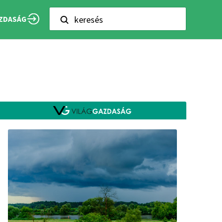
keresés
ZDASÁG