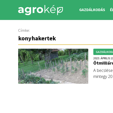
GAZDÁLKODÁS
É
Címke:
konyhakertek
GAZDÁLKOD
2023. ÁPRILIS 1
Ötmilliár
A becslése
mintegy 20 
milliárd for