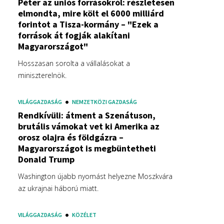
Péter az uniós forrásokról: részletesen
elmondta, mire költ el 6000 milliárd
forintot a Tisza-kormány – "Ezek a
források át fogják alakítani
Magyarországot"
Hosszasan sorolta a vállalásokat a
miniszterelnök.
VILÁGGAZDASÁG
NEMZETKÖZI GAZDASÁG
Rendkívüli: átment a Szenátuson,
brutális vámokat vet ki Amerika az
orosz olajra és földgázra –
Magyarországot is megbüntetheti
Donald Trump
Washington újabb nyomást helyezne Moszkvára
az ukrajnai háború miatt.
VILÁGGAZDASÁG
KÖZÉLET