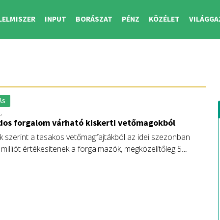
LELMISZER
INPUT
BORÁSZAT
PÉNZ
KÖZÉLET
VILÁGGA
ÁS
1.
dos forgalom várható kiskerti vetőmagokból
k szerint a tasakos vetőmagfajtákból az idei szezonban
milliót értékesítenek a forgalmazók, megközelítőleg 5
int értékben.