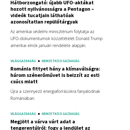
Hátborzongató: újabb UFO-aktákat
hozott nyilvánosságra a Pentagon –
videók tucatjain láthatóak
azonosítatlan repülőtárgyak
Az amerikai védelmi minisztérium folytatja az
UFO-dokumentumok közzétételét Donald Trump
amerikai elnök januári rendelete alapján.
VILÁGGAZDASÁG
NEMZETKÖZI GAZDASÁG
Románia fittyet hány a klímaválságra:
három szénerőművet is beizzít az esti
csúcs miatt
Újra a szennyező energiaforrásokra fanyalodnak
Romániában.
VILÁGGAZDASÁG
NEMZETKÖZI GAZDASÁG
Megjött a várva várt adat a
tengerentúlról: fogy a lendület az