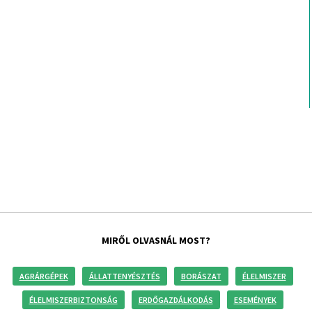
MIRŐL OLVASNÁL MOST?
AGRÁRGÉPEK
ÁLLATTENYÉSZTÉS
BORÁSZAT
ÉLELMISZER
ÉLELMISZERBIZTONSÁG
ERDŐGAZDÁLKODÁS
ESEMÉNYEK