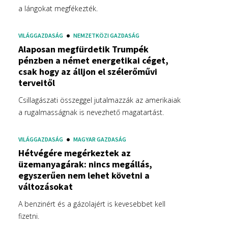
a lángokat megfékezték.
VILÁGGAZDASÁG
NEMZETKÖZI GAZDASÁG
Alaposan megfürdetik Trumpék
pénzben a német energetikai céget,
csak hogy az álljon el szélerőművi
terveitől
Csillagászati összeggel jutalmazzák az amerikaiak
a rugalmasságnak is nevezhető magatartást.
VILÁGGAZDASÁG
MAGYAR GAZDASÁG
Hétvégére megérkeztek az
üzemanyagárak: nincs megállás,
egyszerűen nem lehet követni a
változásokat
A benzinért és a gázolajért is kevesebbet kell
fizetni.