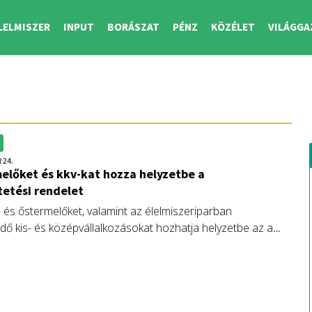
LELMISZER
INPUT
BORÁSZAT
PÉNZ
KÖZÉLET
VILÁGGA
 24.
előket és kkv-kat hozza helyzetbe a
etési rendelet
- és őstermelőket, valamint az élelmiszeriparban
dő kis- és középvállalkozásokat hozhatja helyzetbe az a
 elsejétől hatályos szabályozás, amely előírja: a
tésben használt termékek legalább hatvan százalékának
 rövid ellátási láncban beszerzett, illetve helyi
kből kell származnia. A szakma gyakorlati útmutatást vár az
ól.