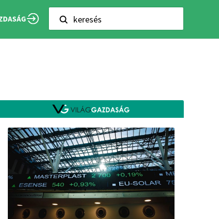
keresés
ZDASÁG