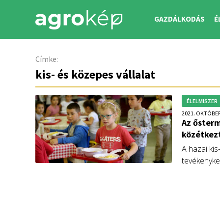
GAZDÁLKODÁS
É
Címke:
kis- és közepes vállalat
ÉLELMISZER
2021. OKTÓBER
Az ősterm
közétkezt
A hazai kis
tevékenyke
jövő január
közétkezte
úgynevezett
élelmiszere
agrártárcát