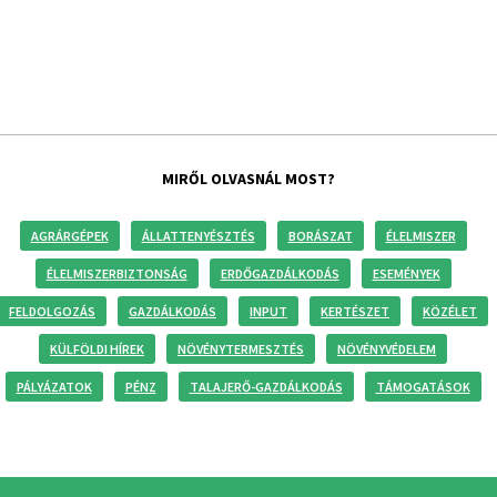
MIRŐL OLVASNÁL MOST?
AGRÁRGÉPEK
ÁLLATTENYÉSZTÉS
BORÁSZAT
ÉLELMISZER
ÉLELMISZERBIZTONSÁG
ERDŐGAZDÁLKODÁS
ESEMÉNYEK
FELDOLGOZÁS
GAZDÁLKODÁS
INPUT
KERTÉSZET
KÖZÉLET
KÜLFÖLDI HÍREK
NÖVÉNYTERMESZTÉS
NÖVÉNYVÉDELEM
PÁLYÁZATOK
PÉNZ
TALAJERŐ-GAZDÁLKODÁS
TÁMOGATÁSOK