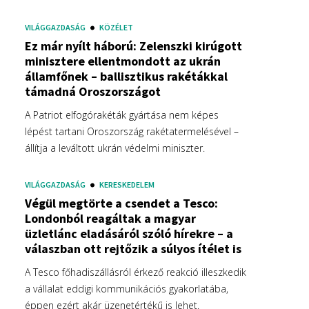
VILÁGGAZDASÁG
KÖZÉLET
Ez már nyílt háború: Zelenszki kirúgott
minisztere ellentmondott az ukrán
államfőnek – ballisztikus rakétákkal
támadná Oroszországot
A Patriot elfogórakéták gyártása nem képes
lépést tartani Oroszország rakétatermelésével –
állítja a leváltott ukrán védelmi miniszter.
VILÁGGAZDASÁG
KERESKEDELEM
Végül megtörte a csendet a Tesco:
Londonból reagáltak a magyar
üzletlánc eladásáról szóló hírekre – a
válaszban ott rejtőzik a súlyos ítélet is
A Tesco főhadiszállásról érkező reakció illeszkedik
a vállalat eddigi kommunikációs gyakorlatába,
éppen ezért akár üzenetértékű is lehet.