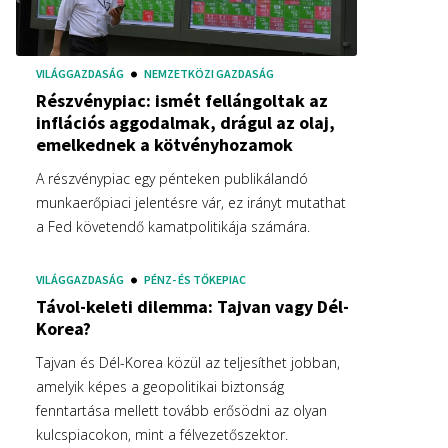
VILÁGGAZDASÁG
NEMZETKÖZI GAZDASÁG
Részvénypiac: ismét fellángoltak az
inflációs aggodalmak, drágul az olaj,
emelkednek a kötvényhozamok
A részvénypiac egy pénteken publikálandó
munkaerőpiaci jelentésre vár, ez irányt mutathat
a Fed követendő kamatpolitikája számára.
VILÁGGAZDASÁG
PÉNZ- ÉS TŐKEPIAC
Távol-keleti dilemma: Tajvan vagy Dél-
Korea?
Tajvan és Dél-Korea közül az teljesíthet jobban,
amelyik képes a geopolitikai biztonság
fenntartása mellett tovább erősödni az olyan
kulcspiacokon, mint a félvezetőszektor.