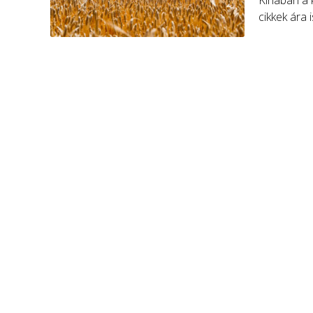
Kínában a 
cikkek ára
mezőgazdas