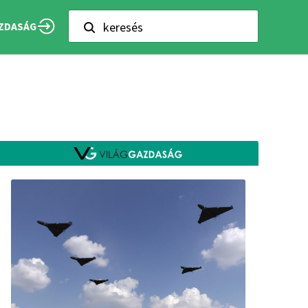
keresés
ZDASÁG