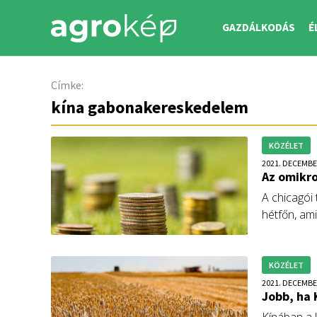
GAZDÁLKODÁS
É
Címke:
kína gabonakereskedelem
KÖZÉLET
2021. DECEMBE
Az omikro
A chicagói
hétfőn, ami
hatásaival
Arábia gab
KÖZÉLET
2021. DECEMBE
Jobb, ha