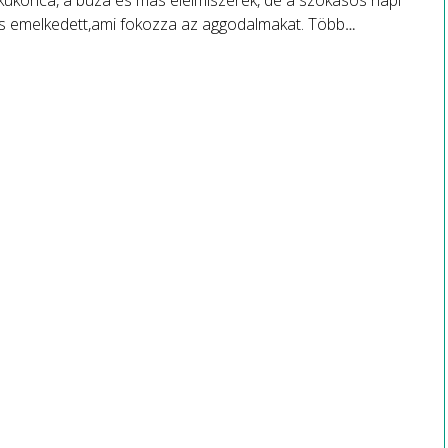
kukorica, a búza és más élelmiszerek, de a szokásos napi
 is emelkedett,ami fokozza az aggodalmakat. Több
ági támogatásra lenne szükség.