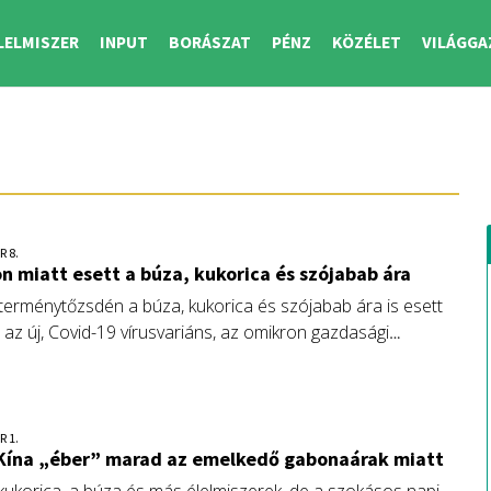
LELMISZER
INPUT
BORÁSZAT
PÉNZ
KÖZÉLET
VILÁGGA
R 8.
n miatt esett a búza, kukorica és szójabab ára
 terménytőzsdén a búza, kukorica és szójabab ára is esett
 az új, Covid-19 vírusvariáns, az omikron gazdasági
 kapcsolatos félelemre vezethető vissza. Kína és Szaúd-
ona vásárlásaiból több következtetés is levonható.
R 1.
 Kína „éber” marad az emelkedő gabonaárak miatt