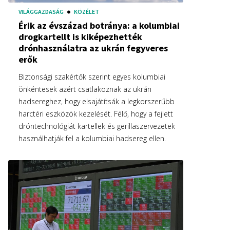
VILÁGGAZDASÁG
KÖZÉLET
Érik az évszázad botránya: a kolumbiai
drogkartellt is kiképezhették
drónhasználatra az ukrán fegyveres
erők
Biztonsági szakértők szerint egyes kolumbiai
önkéntesek azért csatlakoznak az ukrán
hadsereghez, hogy elsajátítsák a legkorszerűbb
harctéri eszközök kezelését. Félő, hogy a fejlett
dróntechnológiát kartellek és gerillaszervezetek
használhatják fel a kolumbiai hadsereg ellen.