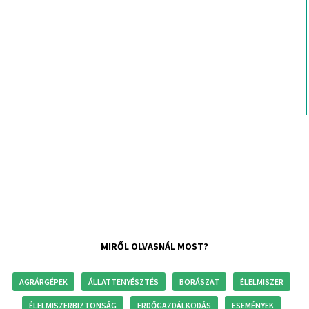
MIRŐL OLVASNÁL MOST?
AGRÁRGÉPEK
ÁLLATTENYÉSZTÉS
BORÁSZAT
ÉLELMISZER
ÉLELMISZERBIZTONSÁG
ERDŐGAZDÁLKODÁS
ESEMÉNYEK