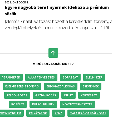
2021. OKTÓBER 8.
Egyre nagyobb teret nyernek idehaza a prémium
sörök
Jelentős kínálati változást hozott a kereskedelmi törvény, a
vendéglátóhelyek és a multik között idén augusztus 1-től
életbe lépett kizárólagossági szerződések tilalma viszont mé
csak most kezdi éreztetni hatását a kisüzemi sörfőzdék
forgalmában. Erről a ma nyílt Országos Mezőgazdasági és
Élelmiszeripari Kiállítás és Vásár (OMÉK) Kisüzemi Sörfőzdék
Egyesületének standján tartott sajtótájékoztatón számoltak
MIRŐL OLVASNÁL MOST?
be.
AGRÁRGÉPEK
ÁLLATTENYÉSZTÉS
BORÁSZAT
ÉLELMISZER
ÉLELMISZERBIZTONSÁG
ERDŐGAZDÁLKODÁS
ESEMÉNYEK
FELDOLGOZÁS
GAZDÁLKODÁS
INPUT
KERTÉSZET
KÖZÉLET
KÜLFÖLDI HÍREK
NÖVÉNYTERMESZTÉS
ÖVÉNYVÉDELEM
PÁLYÁZATOK
PÉNZ
TALAJERŐ-GAZDÁLKODÁS