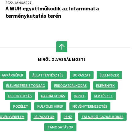
2022. JANUÁR 27.
A WUR együttműködik az Infarmmal a
terménykutatás terén
MIRŐL OLVASNÁL MOST?
AGRÁRGÉPEK
ÁLLATTENYÉSZTÉS
BORÁSZAT
ÉLELMISZER
ÉLELMISZERBIZTONSÁG
ERDŐGAZDÁLKODÁS
ESEMÉNYEK
FELDOLGOZÁS
GAZDÁLKODÁS
INPUT
KERTÉSZET
KÖZÉLET
KÜLFÖLDI HÍREK
NÖVÉNYTERMESZTÉS
ÖVÉNYVÉDELEM
PÁLYÁZATOK
PÉNZ
TALAJERŐ-GAZDÁLKODÁS
TÁMOGATÁSOK