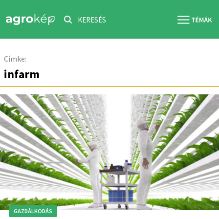
KERESÉS
Címke:
infarm
GAZDÁLKODÁS