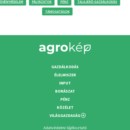
ÖVÉNYVÉDELEM
PÁLYÁZATOK
PÉNZ
TALAJERŐ-GAZDÁLKODÁS
TÁMOGATÁSOK
GAZDÁLKODÁS
ÉLELMISZER
INPUT
BORÁSZAT
PÉNZ
KÖZÉLET
VILÁGGAZDASÁG
Adatvédelmi tájékoztató