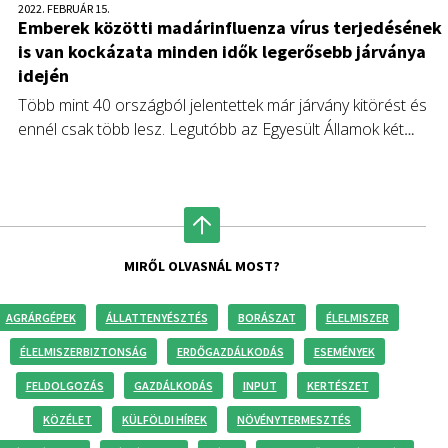
2022. FEBRUÁR 15.
Emberek közötti madárinfluenza vírus terjedésének
is van kockázata minden idők legerősebb járványa
idején
Több mint 40 országból jelentettek már járvány kitörést és
ennél csak több lesz. Legutóbb az Egyesült Államok két
államában azonosították a vírus leghalálosabb altípusát.
Aggasztó a helyzet.
MIRŐL OLVASNÁL MOST?
AGRÁRGÉPEK
ÁLLATTENYÉSZTÉS
BORÁSZAT
ÉLELMISZER
ÉLELMISZERBIZTONSÁG
ERDŐGAZDÁLKODÁS
ESEMÉNYEK
FELDOLGOZÁS
GAZDÁLKODÁS
INPUT
KERTÉSZET
KÖZÉLET
KÜLFÖLDI HÍREK
NÖVÉNYTERMESZTÉS