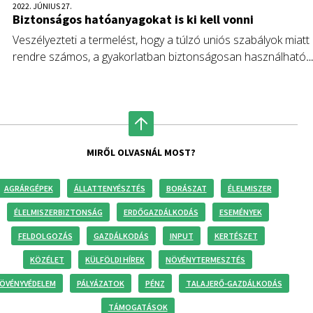
2022. JÚNIUS 27.
Biztonságos hatóanyagokat is ki kell vonni
Veszélyezteti a termelést, hogy a túlzó uniós szabályok miatt
rendre számos, a gyakorlatban biztonságosan használható
növényvédelmi készítményt ki kell vonni a használatból – hívja
fel a figyelmet a Nemzeti Agrárgazdasági Kamara (NAK). A
sarkos előírások miatt számos zöldség-, gyümölcs- és
gyógynövénykultúra növényvédelme nehezen megoldható, a
kamara ezért segíti a kiskultúrákkal foglalkozó tagjait a
MIRŐL OLVASNÁL MOST?
növényvédelmi készítmények engedélyokirat-kiterjesztésével.
AGRÁRGÉPEK
ÁLLATTENYÉSZTÉS
BORÁSZAT
ÉLELMISZER
ÉLELMISZERBIZTONSÁG
ERDŐGAZDÁLKODÁS
ESEMÉNYEK
FELDOLGOZÁS
GAZDÁLKODÁS
INPUT
KERTÉSZET
KÖZÉLET
KÜLFÖLDI HÍREK
NÖVÉNYTERMESZTÉS
ÖVÉNYVÉDELEM
PÁLYÁZATOK
PÉNZ
TALAJERŐ-GAZDÁLKODÁS
TÁMOGATÁSOK