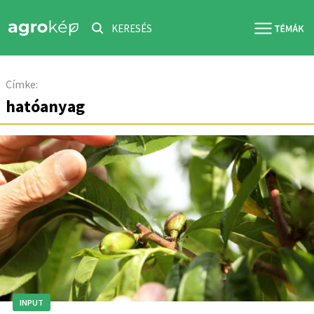
KERESÉS
Címke:
hatóanyag
INPUT