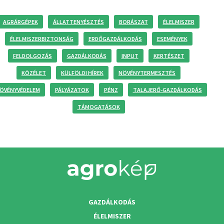
AGRÁRGÉPEK
ÁLLATTENYÉSZTÉS
BORÁSZAT
ÉLELMISZER
ÉLELMISZERBIZTONSÁG
ERDŐGAZDÁLKODÁS
ESEMÉNYEK
FELDOLGOZÁS
GAZDÁLKODÁS
INPUT
KERTÉSZET
KÖZÉLET
KÜLFÖLDI HÍREK
NÖVÉNYTERMESZTÉS
ÖVÉNYVÉDELEM
PÁLYÁZATOK
PÉNZ
TALAJERŐ-GAZDÁLKODÁS
TÁMOGATÁSOK
GAZDÁLKODÁS
ÉLELMISZER