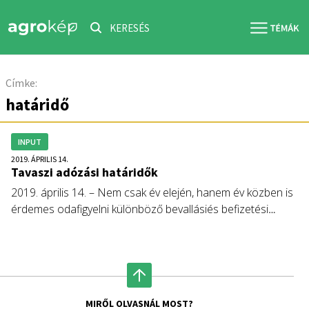
KERESÉS
Címke:
határidő
INPUT
2019. ÁPRILIS 14.
Tavaszi adózási határidők
2019. április 14. – Nem csak év elején, hanem év közben is
érdemes odafigyelni különböző bevallásiés befizetési
határidőkre, mert a késedelem komoly szankciókat vonhat
maga után.
MIRŐL OLVASNÁL MOST?