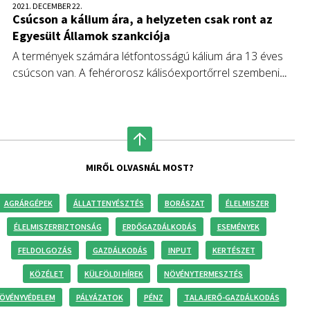
2021. DECEMBER 22.
Csúcson a kálium ára, a helyzeten csak ront az
Egyesült Államok szankciója
A termények számára létfontosságú kálium ára 13 éves
csúcson van. A fehérorosz kálisóexportőrrel szembeni
amerikai szankciók pedig tovább növelhetik az árakat. A
kálium bevitelének csökkenése ronthatja a globális élelmiszer
inflációt, bár Kanada talán növelheti a kínálatot, részben
ellensúlyozva a károkat.
MIRŐL OLVASNÁL MOST?
AGRÁRGÉPEK
ÁLLATTENYÉSZTÉS
BORÁSZAT
ÉLELMISZER
ÉLELMISZERBIZTONSÁG
ERDŐGAZDÁLKODÁS
ESEMÉNYEK
FELDOLGOZÁS
GAZDÁLKODÁS
INPUT
KERTÉSZET
KÖZÉLET
KÜLFÖLDI HÍREK
NÖVÉNYTERMESZTÉS
ÖVÉNYVÉDELEM
PÁLYÁZATOK
PÉNZ
TALAJERŐ-GAZDÁLKODÁS