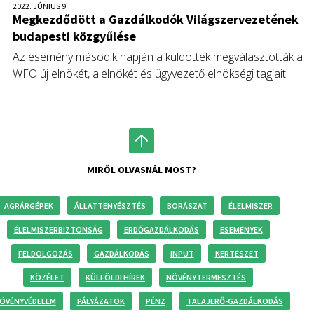
2022. JÚNIUS 9.
Megkezdődött a Gazdálkodók Világszervezetének
budapesti közgyűlése
Az esemény második napján a küldöttek megválasztották a
WFO új elnökét, alelnökét és ügyvezető elnökségi tagjait.
MIRŐL OLVASNÁL MOST?
AGRÁRGÉPEK
ÁLLATTENYÉSZTÉS
BORÁSZAT
ÉLELMISZER
ÉLELMISZERBIZTONSÁG
ERDŐGAZDÁLKODÁS
ESEMÉNYEK
FELDOLGOZÁS
GAZDÁLKODÁS
INPUT
KERTÉSZET
KÖZÉLET
KÜLFÖLDI HÍREK
NÖVÉNYTERMESZTÉS
ÖVÉNYVÉDELEM
PÁLYÁZATOK
PÉNZ
TALAJERŐ-GAZDÁLKODÁS