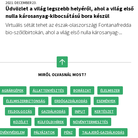
2021. DECEMBER 23.
Üdvözlet a világ legszebb helyéről, ahol a világ első
nulla károsanyag-kibocsátású bora készül
Virtuális sétát tehet az észak-olaszországi Fontanafredda
bio-szőlőbirtokán, ahol a világ első nulla károsanyag-
kibocsátású Barolo borának előállításán dolgoznak.
MIRŐL OLVASNÁL MOST?
AGRÁRGÉPEK
ÁLLATTENYÉSZTÉS
BORÁSZAT
ÉLELMISZER
ÉLELMISZERBIZTONSÁG
ERDŐGAZDÁLKODÁS
ESEMÉNYEK
FELDOLGOZÁS
GAZDÁLKODÁS
INPUT
KERTÉSZET
KÖZÉLET
KÜLFÖLDI HÍREK
NÖVÉNYTERMESZTÉS
ÖVÉNYVÉDELEM
PÁLYÁZATOK
PÉNZ
TALAJERŐ-GAZDÁLKODÁS