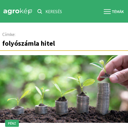
KERESÉS
Címke:
folyószámla hitel
PÉNZ