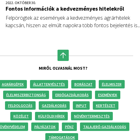
2022. OKTÓBER 30.
Fontos információk a kedvezményes hitelekről
Felpörögtek az események a kedvezményes agrárhitelek
kapcsán, hiszen az elmúlt napokra több fontos bejelentés is
jutott. Megjelentek a támogatott folyószámlahitel részletei és
a beruházási finanszírozást tervezők is kedvező híreket
kaptak. Az alábbiakban Dr. Cseh Tibor András, a Magosz
főtitkára foglalja össze a legfontosabb tudnivalókat.
MIRŐL OLVASNÁL MOST?
AGRÁRGÉPEK
ÁLLATTENYÉSZTÉS
BORÁSZAT
ÉLELMISZER
ÉLELMISZERBIZTONSÁG
ERDŐGAZDÁLKODÁS
ESEMÉNYEK
FELDOLGOZÁS
GAZDÁLKODÁS
INPUT
KERTÉSZET
KÖZÉLET
KÜLFÖLDI HÍREK
NÖVÉNYTERMESZTÉS
ÖVÉNYVÉDELEM
PÁLYÁZATOK
PÉNZ
TALAJERŐ-GAZDÁLKODÁS
TÁMOGATÁSOK