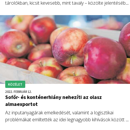
tárolókban, kicsit kevesebb, mint tavaly – közölte jelentésébe
a WAPA (World Apple and Pear Association, Alma- és Körte
Világszövetség).
KÖZÉLET
2022. FEBRUÁR 12.
Sofőr- és konténerhiány nehezíti az olasz
almaexportot
Az inputanyagárak emelkedését, valamint a logisztikai
problémákat említették az idei legnagyobb kihívások között a
olasz almatermesztők szövetségének (Assomela) marketing