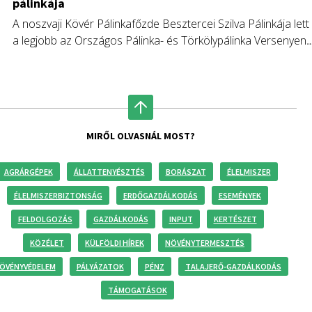
pálinkája
A noszvaji Kövér Pálinkafőzde Besztercei Szilva Pálinkája lett
a legjobb az Országos Pálinka- és Törkölypálinka Versenyen,
Magyarország legeredményesebb pálinkafőzdéje díjat pedig
a hegykői 1 Csepp Pálinka érdemelte ki.
MIRŐL OLVASNÁL MOST?
AGRÁRGÉPEK
ÁLLATTENYÉSZTÉS
BORÁSZAT
ÉLELMISZER
ÉLELMISZERBIZTONSÁG
ERDŐGAZDÁLKODÁS
ESEMÉNYEK
FELDOLGOZÁS
GAZDÁLKODÁS
INPUT
KERTÉSZET
KÖZÉLET
KÜLFÖLDI HÍREK
NÖVÉNYTERMESZTÉS
ÖVÉNYVÉDELEM
PÁLYÁZATOK
PÉNZ
TALAJERŐ-GAZDÁLKODÁS
TÁMOGATÁSOK