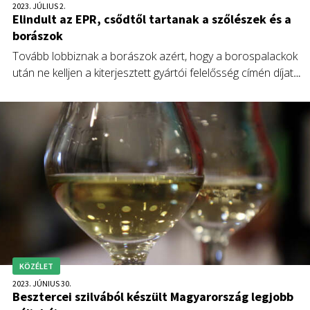
2023. JÚLIUS 2.
Elindult az EPR, csődtől tartanak a szőlészek és a
borászok
Tovább lobbiznak a borászok azért, hogy a borospalackok
után ne kelljen a kiterjesztett gyártói felelősség címén díjat
fizetniük, ellenkező esetben a szőlőtermelők és a borászok
közül sokan tönkremennek. Nagy kérdés, milyen mértékben
hárítják át a fogyasztókra többletterheiket az ásványvíz-, a
gyümölcslé- és az üdítőital-gyártók.
KÖZÉLET
2023. JÚNIUS 30.
Besztercei szilvából készült Magyarország legjobb