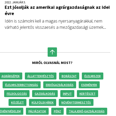
2022. JANUÁR 3.
Ezt jósolják az amerikai agrárgazdaságnak az idei
évre
Idén is számolni kell a magas nyersanyagárakkal, nem
várható jelentős visszaesés a mezőgazdasági üzemek
költségeiben és magas marad az élelmiszer-infláció. Emellett
meghatározók lesznek a koronavírus miatti zavarok,
miközben erős marad a világ gabona és a hús iránti kereslete
MIRŐL OLVASNÁL MOST?
AGRÁRGÉPEK
ÁLLATTENYÉSZTÉS
BORÁSZAT
ÉLELMISZER
ÉLELMISZERBIZTONSÁG
ERDŐGAZDÁLKODÁS
ESEMÉNYEK
FELDOLGOZÁS
GAZDÁLKODÁS
INPUT
KERTÉSZET
KÖZÉLET
KÜLFÖLDI HÍREK
NÖVÉNYTERMESZTÉS
ÖVÉNYVÉDELEM
PÁLYÁZATOK
PÉNZ
TALAJERŐ-GAZDÁLKODÁS