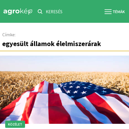
KERESÉS
Címke:
egyesült államok élelmiszerárak
KÖZÉLET