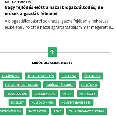
2021. NOVEMBER 25.
Nagy fejlődés előtt a hazai biogazdálkodás, de
erősek a gazdák félelmei
A biogazdálkodásról sok hazai gazda fejében élnek téves
élőítéletek, holott a hazai agrártársadalom már megérett a
mesterséges anyagoktól mentes földművelés széleskörű
terjedésére. A lefontosabb feladat a szemléletformálás lenn
az ügyben.
MIRŐL OLVASNÁL MOST?
AGRÁRGÉPEK
ÁLLATTENYÉSZTÉS
BORÁSZAT
ÉLELMISZER
ÉLELMISZERBIZTONSÁG
ERDŐGAZDÁLKODÁS
ESEMÉNYEK
FELDOLGOZÁS
GAZDÁLKODÁS
INPUT
KERTÉSZET
KÖZÉLET
KÜLFÖLDI HÍREK
NÖVÉNYTERMESZTÉS
ÖVÉNYVÉDELEM
PÁLYÁZATOK
PÉNZ
TALAJERŐ-GAZDÁLKODÁS