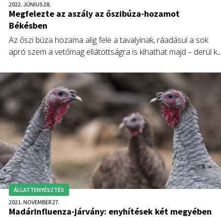
2022. JÚNIUS 28.
Megfelezte az aszály az őszibúza-hozamot
Békésben
Az őszi búza hozama alig fele a tavalyinak, ráadásul a sok
apró szem a vetőmag ellátottságra is kihathat majd – derül ki
a Nemzeti Agrárgazdasági Kamara (NAK) Békés megyei
igazgatósága felméréséből.
ÁLLATTENYÉSZTÉS
2021. NOVEMBER 27.
Madárinfluenza-járvány: enyhítések két megyében