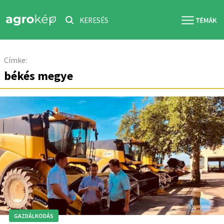
KERESÉS
Címke:
békés megye
GAZDÁLKODÁS