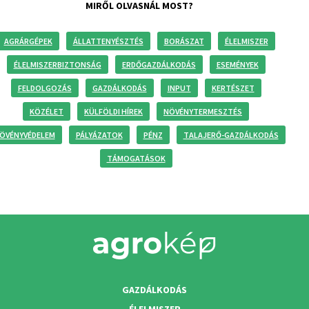
MIRŐL OLVASNÁL MOST?
AGRÁRGÉPEK
ÁLLATTENYÉSZTÉS
BORÁSZAT
ÉLELMISZER
ÉLELMISZERBIZTONSÁG
ERDŐGAZDÁLKODÁS
ESEMÉNYEK
FELDOLGOZÁS
GAZDÁLKODÁS
INPUT
KERTÉSZET
KÖZÉLET
KÜLFÖLDI HÍREK
NÖVÉNYTERMESZTÉS
ÖVÉNYVÉDELEM
PÁLYÁZATOK
PÉNZ
TALAJERŐ-GAZDÁLKODÁS
TÁMOGATÁSOK
GAZDÁLKODÁS