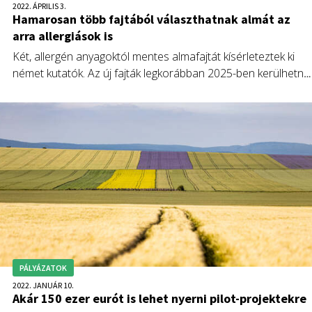
2022. ÁPRILIS 3.
Hamarosan több fajtából választhatnak almát az
arra allergiások is
Két, allergén anyagoktól mentes almafajtát kísérleteztek ki
német kutatók. Az új fajták legkorábban 2025-ben kerülhetne
a boltokba.
PÁLYÁZATOK
2022. JANUÁR 10.
Akár 150 ezer eurót is lehet nyerni pilot-projektekre