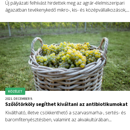
Új pályázati felhívást hirdettek meg az agrár-élelmiszeripari
ágazatban tevékenykedő mikro-, kis- és középvállalkozások,
közép- és felsőfokú oktatási intézmények, valamint
kutatóintézetek részére a H2020 programból finanszírozott
DEMETER-projekt keretében.
KÖZÉLET
2021. DECEMBER 9.
Szőlőtörköly segíthet kiváltani az antibiotikumokat
Kiváltható, illetve csökkenthető a szarvasmarha-, sertés- és
baromfitenyésztésben, valamint az akvakultúrában
antibiotikumok és szintetikus vegyületek felhasználása egy