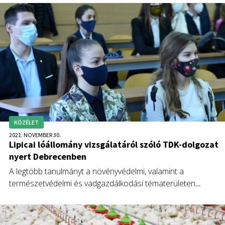
olyan projekt eredményeként, amelyben Magyarországról
egyedül a gödöllői központú agráregyetem vesz részt.
KÖZÉLET
2021. NOVEMBER 30.
Lipicai lóállomány vizsgálatáról szóló TDK-dolgozat
nyert Debrecenben
A legtöbb tanulmányt a növényvédelmi, valamint a
természetvédelmi és vadgazdálkodási tématerületen
mutatták be a hallgatók a Debreceni Egyedem agrárkarának
Tudományos Diákköri Konferenciáján.