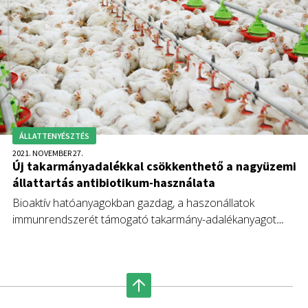
ÁLLATTENYÉSZTÉS
2021. NOVEMBER 27.
Új takarmányadalékkal csökkenthető a nagyüzemi
állattartás antibiotikum-használata
Bioaktív hatóanyagokban gazdag, a haszonállatok
immunrendszerét támogató takarmány-adalékanyagot
állítottak elő a Debreceni Egyetemen egy 2017-ben kezdődöt
és most befejeződött kutatási program keretében.