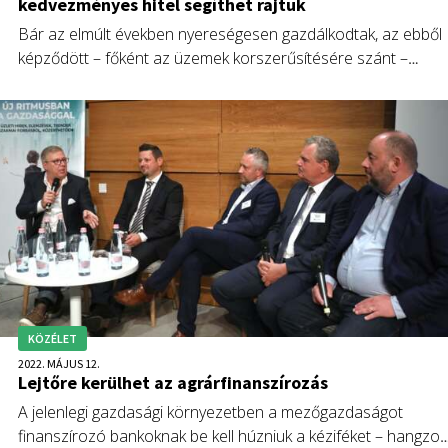
kedvezményes hitel segíthet rajtuk
Bár az elmúlt években nyereségesen gazdálkodtak, az ebből
képződött – főként az üzemek korszerűsítésére szánt –
forrásokat a költségemelkedések mégis elvitték. A termelők
most az ígért kedvezményes hitelre várnak.
KÖZÉLET
2022. MÁJUS 12.
Lejtőre kerülhet az agrárfinanszírozás
A jelenlegi gazdasági környezetben a mezőgazdaságot
finanszírozó bankoknak be kell húzniuk a kéziféket – hangzot