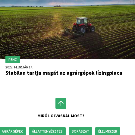
PÉNZ
2022. FEBRUÁR 17.
Stabilan tartja magát az agrárgépek lízingpiaca
MIRŐL OLVASNÁL MOST?
AGRÁRGÉPEK
ÁLLATTENYÉSZTÉS
BORÁSZAT
ÉLELMISZER