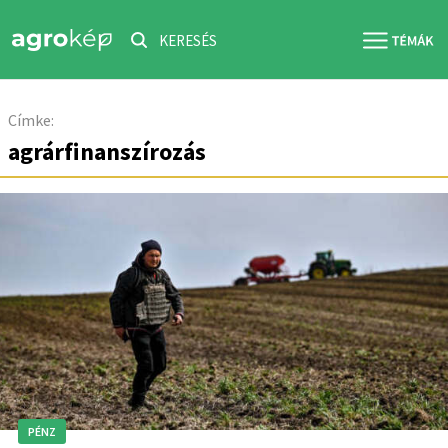
KERESÉS
Címke:
agrárfinanszírozás
PÉNZ