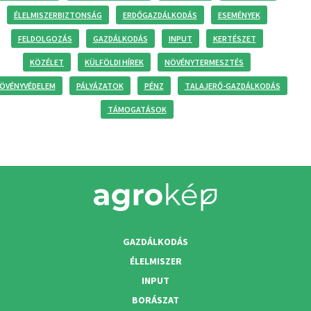
ÉLELMISZERBIZTONSÁG
ERDŐGAZDÁLKODÁS
ESEMÉNYEK
FELDOLGOZÁS
GAZDÁLKODÁS
INPUT
KERTÉSZET
KÖZÉLET
KÜLFÖLDI HÍREK
NÖVÉNYTERMESZTÉS
ÖVÉNYVÉDELEM
PÁLYÁZATOK
PÉNZ
TALAJERŐ-GAZDÁLKODÁS
TÁMOGATÁSOK
GAZDÁLKODÁS
ÉLELMISZER
INPUT
BORÁSZAT