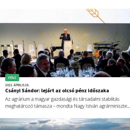
el a Világgazdaság Bankszektor 2022 című konferenciájának
agrárfinanszírozási kerekasztal-beszélgetésén.
PÉNZ
2022. ÁPRILIS 26.
Csányi Sándor: lejárt az olcsó pénz időszaka
Az agrárium a magyar gazdasági és társadalmi stabilitás
meghatározó támasza – mondta Nagy István agrárminiszter
az OTP Bank partnereinek rendezett Agrár Gála nevű
eseményen, ahol Csányi Sándor, a bank vezetője arról
beszélt, hogy drágul a finanszírozás, de van forrrás.