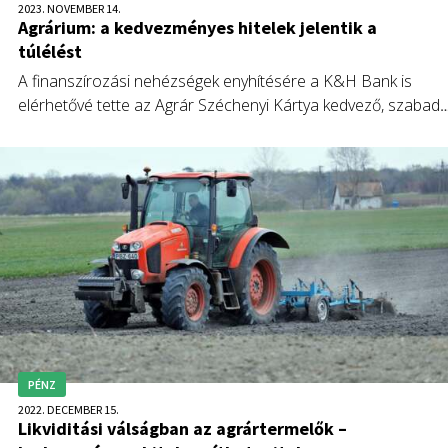
2023. NOVEMBER 14.
Agrárium: a kedvezményes hitelek jelentik a
túlélést
A finanszírozási nehézségek enyhítésére a K&H Bank is
elérhetővé tette az Agrár Széchenyi Kártya kedvező, szabad
felhasználású finanszírozási megoldásait a mezőgazdasági
szektorban tevékenykedő kkv-k számára – közölte a bank.
PÉNZ
2022. DECEMBER 15.
Likviditási válságban az agrártermelők –