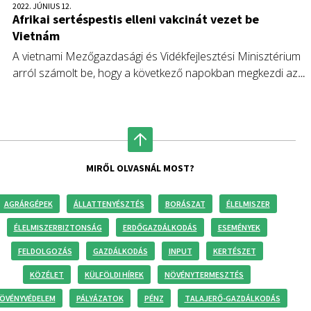
2022. JÚNIUS 12.
Afrikai sertéspestis elleni vakcinát vezet be
Vietnám
A vietnami Mezőgazdasági és Vidékfejlesztési Minisztérium
arról számolt be, hogy a következő napokban megkezdi az
afrikai sertéspestis (ASP) elleni vakcina forgalomba hozatalát
hat hónapos védettséggel.
MIRŐL OLVASNÁL MOST?
AGRÁRGÉPEK
ÁLLATTENYÉSZTÉS
BORÁSZAT
ÉLELMISZER
ÉLELMISZERBIZTONSÁG
ERDŐGAZDÁLKODÁS
ESEMÉNYEK
FELDOLGOZÁS
GAZDÁLKODÁS
INPUT
KERTÉSZET
KÖZÉLET
KÜLFÖLDI HÍREK
NÖVÉNYTERMESZTÉS
ÖVÉNYVÉDELEM
PÁLYÁZATOK
PÉNZ
TALAJERŐ-GAZDÁLKODÁS