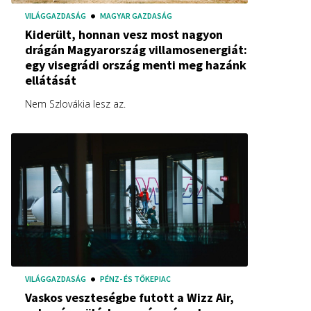
VILÁGGAZDASÁG
MAGYAR GAZDASÁG
Kiderült, honnan vesz most nagyon
drágán Magyarország villamosenergiát:
egy visegrádi ország menti meg hazánk
ellátását
Nem Szlovákia lesz az.
VILÁGGAZDASÁG
PÉNZ- ÉS TŐKEPIAC
Vaskos veszteségbe futott a Wizz Air,