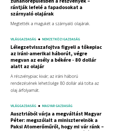
zuhanórepülésben a részvények –
rántják lefelé a fapadosokat a
szárnyaló olajárak
Megtették a magukét a szárnyaló olajárak.
VILÁGGAZDASÁG
NEMZETKÖZI GAZDASÁG
Lélegzetvisszafojtva figyeli a tőkepiac
az iráni-amerikai háborút, végre
megvan az esély a békére - 80 dollár
alatt az olajár
A részvénypiac kivár; az iráni háború
rendezésének lehetősége 80 dollár alá tolta az
olaj árfolyamát.
VILÁGGAZDASÁG
MAGYAR GAZDASÁG
Ausztriából várja a megváltást Magyar
Péter: megszólalt a miniszterelnök a
Paksi Atomerőműről, hogy mi vár ránk –