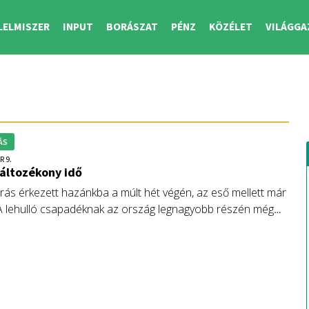
LELMISZER
INPUT
BORÁSZAT
PÉNZ
KÖZÉLET
VILÁGGA
ÁS
R 9.
áltozékony idő
árás érkezett hazánkba a múlt hét végén, az eső mellett már
. A lehulló csapadéknak az ország legnagyobb részén még
helye a talajban. A változékony, gyakran csapadékos idő az
ló időszakban is megmarad, hétfőre keleten is hullhat hó.