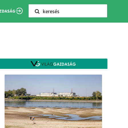
keresés
ZDASÁG