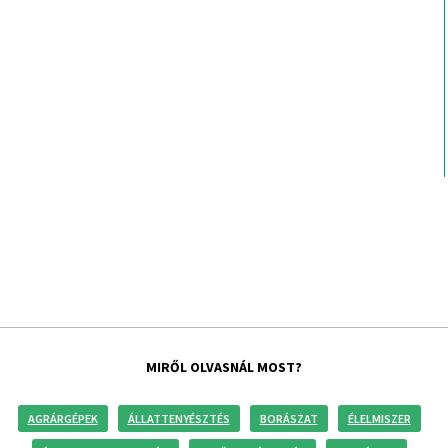
MIRŐL OLVASNÁL MOST?
AGRÁRGÉPEK
ÁLLATTENYÉSZTÉS
BORÁSZAT
ÉLELMISZER