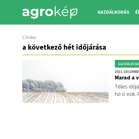
GAZDÁLKODÁS
É
Címke:
a következő hét időjárása
GAZDÁLKOD
2021. DECEMBE
Marad a v
Télies időj
hó is esik
bőven van 
előttünk ál