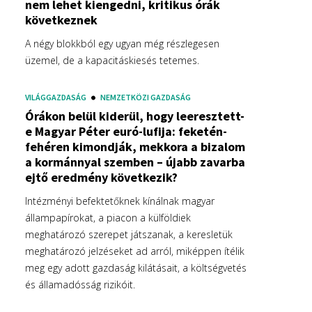
nem lehet kiengedni, kritikus órák
következnek
A négy blokkból egy ugyan még részlegesen
üzemel, de a kapacitáskiesés tetemes.
VILÁGGAZDASÁG
NEMZETKÖZI GAZDASÁG
Órákon belül kiderül, hogy leeresztett-
e Magyar Péter euró-lufija: feketén-
fehéren kimondják, mekkora a bizalom
a kormánnyal szemben – újabb zavarba
ejtő eredmény következik?
Intézményi befektetőknek kínálnak magyar
állampapírokat, a piacon a külföldiek
meghatározó szerepet játszanak, a keresletük
meghatározó jelzéseket ad arról, miképpen ítélik
meg egy adott gazdaság kilátásait, a költségvetés
és államadósság rizikóit.