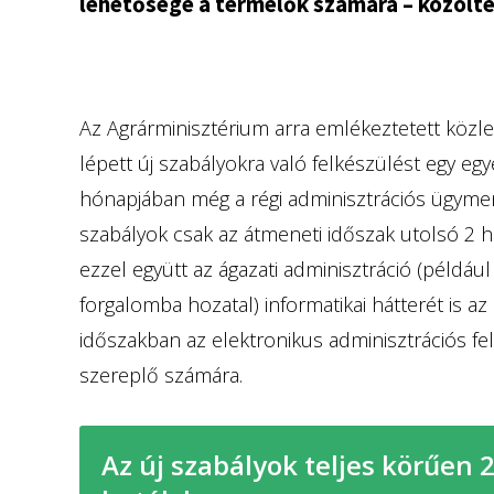
lehetősége a termelők számára – közölte
Az Agrárminisztérium arra emlékeztetett közle
lépett új szabályokra való felkészülést egy eg
hónapjában még a régi adminisztrációs ügymene
szabályok csak az átmeneti időszak utolsó 2 h
ezzel együtt az ágazati adminisztráció (például
forgalomba hozatal) informatikai hátterét is a
időszakban az elektronikus adminisztrációs fe
szereplő számára.
Az új szabályok teljes körűen 