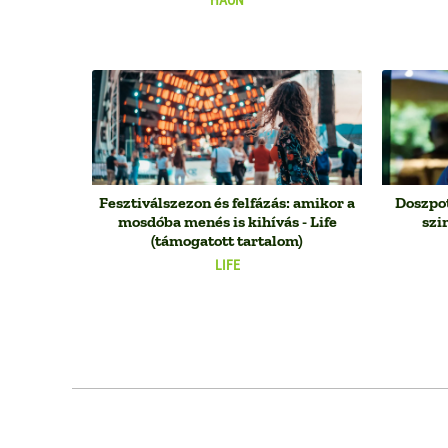
Fesztiválszezon és felfázás: amikor a
Doszpot
mosdóba menés is kihívás - Life
szi
(támogatott tartalom)
LIFE