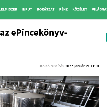
LELMISZER
INPUT
BORÁSZAT
PÉNZ
KÖZÉLET
VILÁGGA
az ePincekönyv-
Utolsó frissítés:
2022. január 29. 11:18