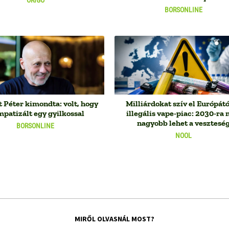
BORSONLINE
 Péter kimondta: volt, hogy
Milliárdokat szív el Európátó
mpatizált egy gyilkossal
illegális vape-piac: 2030-ra
nagyobb lehet a vesztesé
BORSONLINE
NOOL
MIRŐL OLVASNÁL MOST?