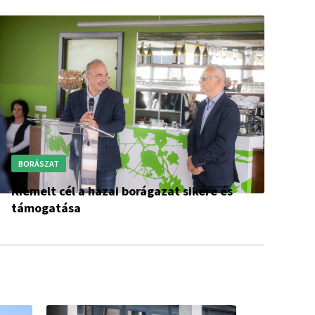
BORÁSZAT
Kiemelt cél a hazai borágazat sikere és
támogatása