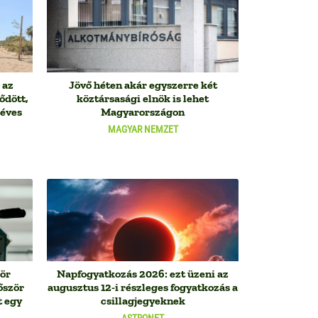
 az
Jövő héten akár egyszerre két
ődött,
köztársasági elnök is lehet
méves
Magyarországon
MAGYAR NEMZET
kör
Napfogyatkozás 2026: ezt üzeni az
őször
augusztus 12-i részleges fogyatkozás a
t egy
csillagjegyeknek
ASTRONET