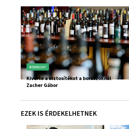
BORÁSZAT
Kiverte a biztosítékot a borászoknál
Zacher Gábor
EZEK IS ÉRDEKELHETNEK