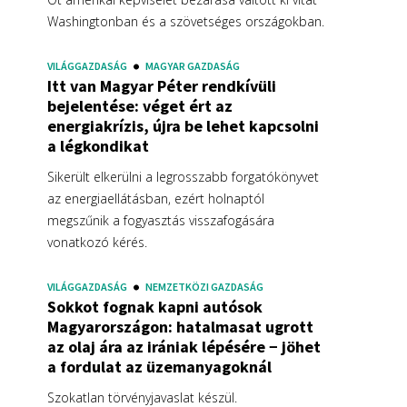
Washingtonban és a szövetséges országokban.
VILÁGGAZDASÁG
MAGYAR GAZDASÁG
Itt van Magyar Péter rendkívüli
bejelentése: véget ért az
energiakrízis, újra be lehet kapcsolni
a légkondikat
Sikerült elkerülni a legrosszabb forgatókönyvet
az energiaellátásban, ezért holnaptól
megszűnik a fogyasztás visszafogására
vonatkozó kérés.
VILÁGGAZDASÁG
NEMZETKÖZI GAZDASÁG
Sokkot fognak kapni autósok
Magyarországon: hatalmasat ugrott
az olaj ára az irániak lépésére − jöhet
a fordulat az üzemanyagoknál
Szokatlan törvényjavaslat készül.