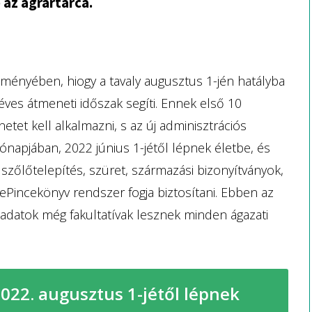
 az agrártárca.
ményében, hiogy a tavaly augusztus 1-jén hatályba
yéves átmeneti időszak segíti. Ennek első 10
tet kell alkalmazni, s az új adminisztrációs
ónapjában, 2022 június 1-jétől lépnek életbe, és
 szőlőtelepítés, szüret, származási bizonyítványok,
z ePincekönyv rendszer fogja biztosítani. Ebben az
ladatok még fakultatívak lesznek minden ágazati
2022. augusztus 1-jétől lépnek