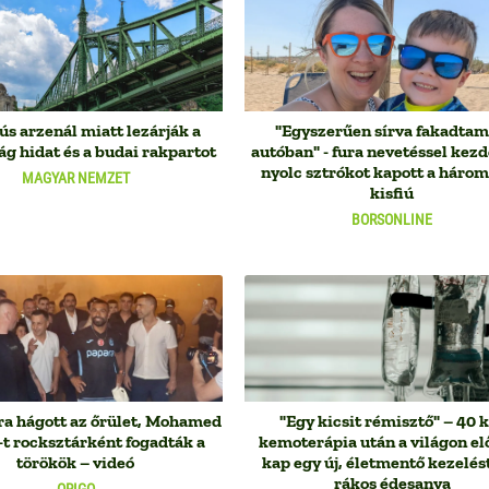
s arzenál miatt lezárják a
"Egyszerűen sírva fakadtam
g hidat és a budai rakpartot
autóban" - fura nevetéssel kezd
nyolc sztrókot kapott a háro
MAGYAR NEMZET
kisfiú
BORSONLINE
ra hágott az őrület, Mohamed
"Egy kicsit rémisztő" – 40 
-t rocksztárként fogadták a
kemoterápia után a világon el
törökök – videó
kap egy új, életmentő kezelés
rákos édesanya
ORIGO