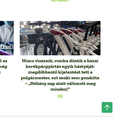
l az
Nincs visszaút, romba döntik a hazai
 még
kerékpárgyártás egyik bástyáját:
g
megdöbbentő kijelentést tett a
polgármester, ezt senki sem gondolta
– „Néhány nap alatt változott meg
minden!"
VG