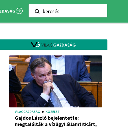
keresés
ZDASÁG
VILÁGGAZDASÁG
KÖZÉLET
Gajdos László bejelentette:
megtalálták a vízügyi államtitkárt,