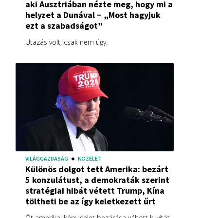
aki Ausztriában nézte meg, hogy mi a
helyzet a Dunával − „Most hagyjuk
ezt a szabadságot”
Utazás volt, csak nem úgy.
VILÁGGAZDASÁG
KÖZÉLET
Különös dolgot tett Amerika: bezárt
5 konzulátust, a demokraták szerint
stratégiai hibát vétett Trump, Kína
töltheti be az így keletkezett űrt
Öt amerikai képviselet bezárása váltott ki vitát