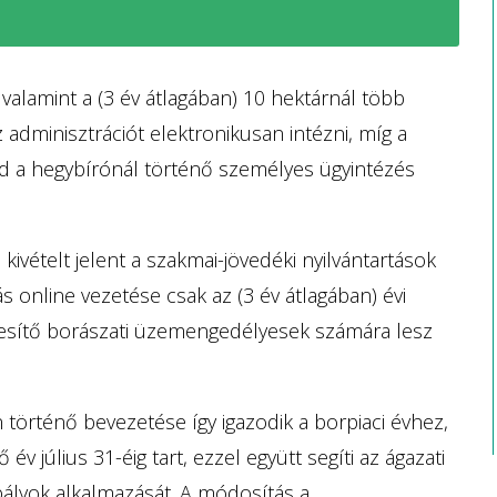
alamint a (3 év átlagában) 10 hektárnál több
adminisztrációt elektronikusan intézni, míg a
d a hegybírónál történő személyes ügyintézés
kivételt jelent a szakmai-jövedéki nyilvántartások
s online vezetése csak az (3 év átlagában) évi
ékesítő borászati üzemengedélyesek számára lesz
 történő bevezetése így igazodik a borpiaci évhez,
v július 31-éig tart, ezzel együtt segíti az ágazati
bályok alkalmazását. A módosítás a