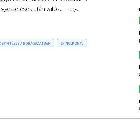
egyeztetések után valósul meg.
kiverte a bizto
ÜGYINTÉZÉS A BORÁGAZATBAN
EPINCEKÖNYV
érdemes jóban l
kiemelt cél a 