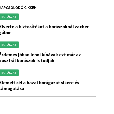
KAPCSOLÓDÓ CIKKEK
BORÁSZAT
sítékot a borászoknál zacher
gábor
BORÁSZAT
enni kínával: ezt már az
ausztrál borászok is tudják
BORÁSZAT
hazai borágazat sikere és
támogatása