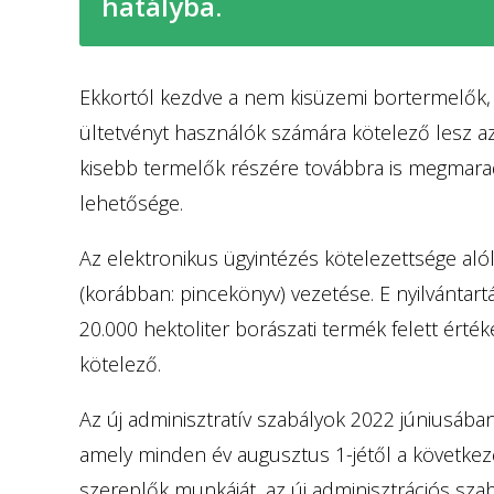
hatályba.
Ekkortól kezdve a nem kisüzemi bortermelők, v
ültetvényt használók számára kötelező lesz az 
kisebb termelők részére továbbra is megmara
lehetősége.
Az elektronikus ügyintézés kötelezettsége alól 
(korábban: pincekönyv) vezetése. E nyilvántartá
20.000 hektoliter borászati termék felett ért
kötelező.
Az új adminisztratív szabályok 2022 júniusában
amely minden év augusztus 1-jétől a következő é
szereplők munkáját, az új adminisztrációs sza