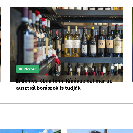
BORÁSZAT
Érdemes jóban lenni Kínával: ezt már az
ausztrál borászok is tudják