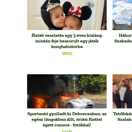
Életét vesztette egy 3 éves kislány,
Háború
miután feje beszorult egy játék
Szabadsá
konyhabútorba
ORIGO
Sportautó gyulladt ki Debrecenben, az
Tetőfoká
egész lángokban állt, óriási füsttel
Szalah
égett rommá - fotókkal!
HAON