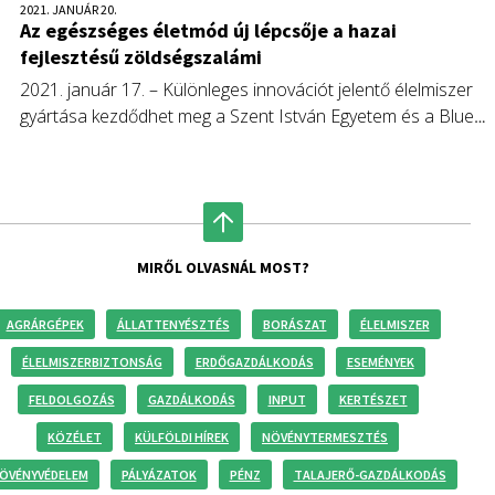
2021. JANUÁR 20.
Az egészséges életmód új lépcsője a hazai
fejlesztésű zöldségszalámi
2021. január 17. – Különleges innovációt jelentő élelmiszer
gyártása kezdődhet meg a Szent István Egyetem és a Blue
Seven Group Zrt. szoros együttműködése révén. Nemcsak a
vegetáriánusok, de a húsevők számára is a boldog és
egészséges életmód záloga lehet.
MIRŐL OLVASNÁL MOST?
AGRÁRGÉPEK
ÁLLATTENYÉSZTÉS
BORÁSZAT
ÉLELMISZER
ÉLELMISZERBIZTONSÁG
ERDŐGAZDÁLKODÁS
ESEMÉNYEK
FELDOLGOZÁS
GAZDÁLKODÁS
INPUT
KERTÉSZET
KÖZÉLET
KÜLFÖLDI HÍREK
NÖVÉNYTERMESZTÉS
ÖVÉNYVÉDELEM
PÁLYÁZATOK
PÉNZ
TALAJERŐ-GAZDÁLKODÁS