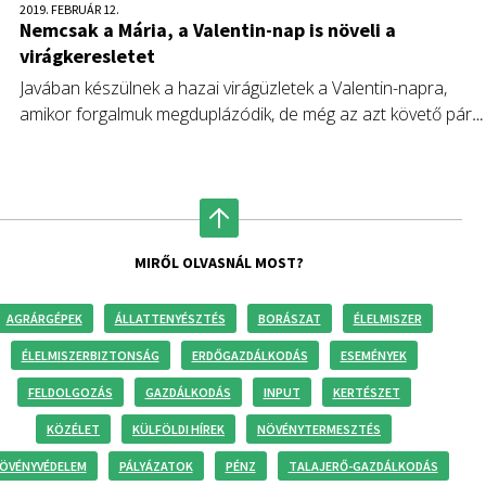
2019. FEBRUÁR 12.
Nemcsak a Mária, a Valentin-nap is növeli a
virágkeresletet
Javában készülnek a hazai virágüzletek a Valentin-napra,
amikor forgalmuk megduplázódik, de még az azt követő pár
napban is erős. Az utóbbi években február 14-e környékén –
az ilyenkor még külföldről behozott – vörös rózsa mellett
egyre több fogy a piros, pink és bordó színűből, illetve divatba
jött a nárcisz és a jácint.
MIRŐL OLVASNÁL MOST?
AGRÁRGÉPEK
ÁLLATTENYÉSZTÉS
BORÁSZAT
ÉLELMISZER
ÉLELMISZERBIZTONSÁG
ERDŐGAZDÁLKODÁS
ESEMÉNYEK
FELDOLGOZÁS
GAZDÁLKODÁS
INPUT
KERTÉSZET
KÖZÉLET
KÜLFÖLDI HÍREK
NÖVÉNYTERMESZTÉS
ÖVÉNYVÉDELEM
PÁLYÁZATOK
PÉNZ
TALAJERŐ-GAZDÁLKODÁS