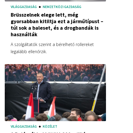
VILÁGGAZDASÁG
NEMZETKÖZI GAZDASÁG
Brüsszelnek elege lett, még
gyorsabban kitiltja ezt a járműtípust –
túl sok a baleset, és a drogbandák is
használták
A szolgáltatók szerint a bérelhető rollereket
legalább ellenőrzik.
VILÁGGAZDASÁG
KÖZÉLET