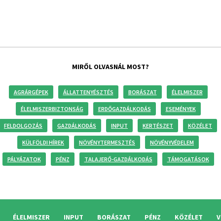
MIRŐL OLVASNÁL MOST?
AGRÁRGÉPEK
ÁLLATTENYÉSZTÉS
BORÁSZAT
ÉLELMISZER
ÉLELMISZERBIZTONSÁG
ERDŐGAZDÁLKODÁS
ESEMÉNYEK
FELDOLGOZÁS
GAZDÁLKODÁS
INPUT
KERTÉSZET
KÖZÉLET
KÜLFÖLDI HÍREK
NÖVÉNYTERMESZTÉS
NÖVÉNYVÉDELEM
PÁLYÁZATOK
PÉNZ
TALAJERŐ-GAZDÁLKODÁS
TÁMOGATÁSOK
ÉLELMISZER
INPUT
BORÁSZAT
PÉNZ
KÖZÉLET
V