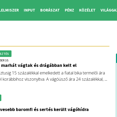
LELMISZER
INPUT
BORÁSZAT
PÉNZ
KÖZÉLET
VILÁGGA
SZTÉS
BER 10.
marhát vágtak és drágábban kelt el
tusig 15 százalékkal emelkedett a fiatal bika termelői ára
l korábbihoz viszonyítva. A vágóüsző ára 24 százalékkal, a
 8 százalékkal volt magasabb a vizsgált időszakban.
.
vesebb baromfi és sertés került vágóhídra