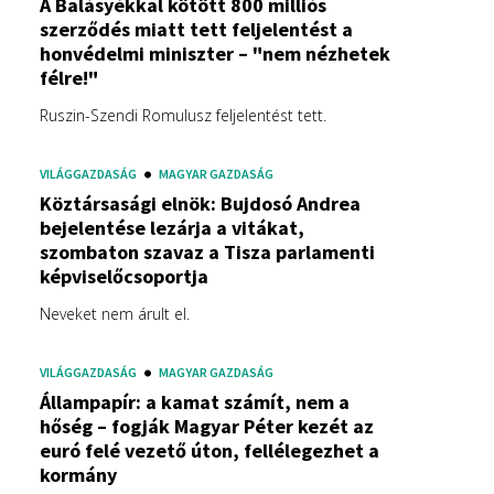
A Balásyékkal kötött 800 milliós
szerződés miatt tett feljelentést a
honvédelmi miniszter – "nem nézhetek
félre!"
Ruszin-Szendi Romulusz feljelentést tett.
VILÁGGAZDASÁG
MAGYAR GAZDASÁG
Köztársasági elnök: Bujdosó Andrea
bejelentése lezárja a vitákat,
szombaton szavaz a Tisza parlamenti
képviselőcsoportja
Neveket nem árult el.
VILÁGGAZDASÁG
MAGYAR GAZDASÁG
Állampapír: a kamat számít, nem a
hőség – fogják Magyar Péter kezét az
euró felé vezető úton, fellélegezhet a
kormány