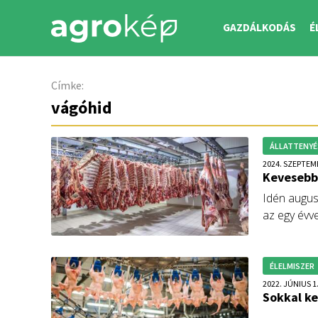
GAZDÁLKODÁS
É
Címke:
vágóhid
ÁLLATTENYÉ
2024. SZEPTEM
Kevesebb 
Idén augusz
az egy évve
vágótehéné
ÉLELMISZER
2022. JÚNIUS 1
Sokkal ke