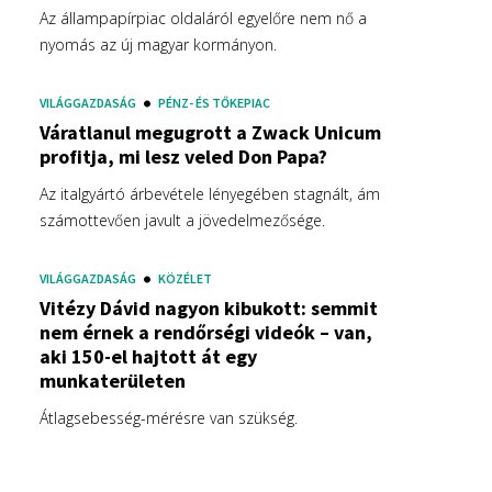
Az állampapírpiac oldaláról egyelőre nem nő a
nyomás az új magyar kormányon.
VILÁGGAZDASÁG
PÉNZ- ÉS TŐKEPIAC
Váratlanul megugrott a Zwack Unicum
profitja, mi lesz veled Don Papa?
Az italgyártó árbevétele lényegében stagnált, ám
számottevően javult a jövedelmezősége.
VILÁGGAZDASÁG
KÖZÉLET
Vitézy Dávid nagyon kibukott: semmit
nem érnek a rendőrségi videók – van,
aki 150-el hajtott át egy
munkaterületen
Átlagsebesség-mérésre van szükség.