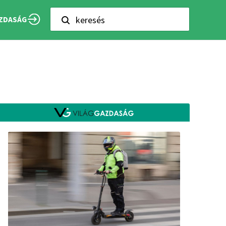
keresés
ZDASÁG