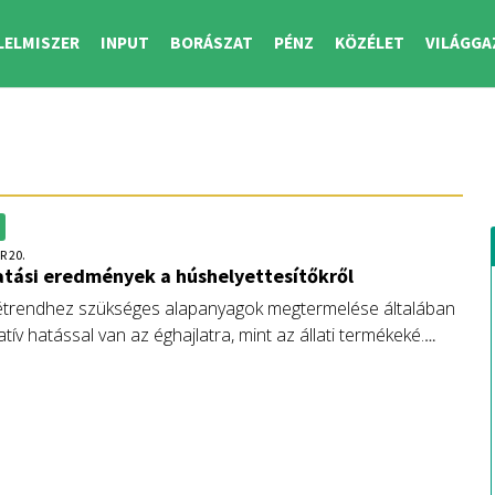
LELMISZER
INPUT
BORÁSZAT
PÉNZ
KÖZÉLET
VILÁGGA
R 20.
tási eredmények a húshelyettesítőkről
étrendhez szükséges alapanyagok megtermelése általában
tív hatással van az éghajlatra, mint az állati termékeké.
vatkoznak az egészségre gyakorolt pozitív hatásra is, de
kevesebb az ismeret, hogy a húshelyettesítőként használt
növényi fehérjék hogyan hatnak az egészségre. Fórián
 Erste Agrár Kompetencia Központ vezető agrárszakértője
zóló kutatás eredményeit ismerteti.