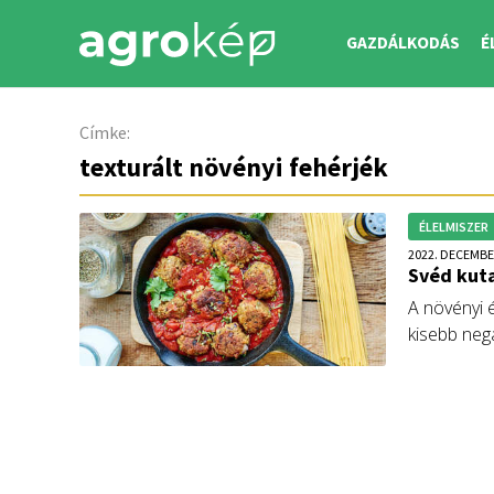
GAZDÁLKODÁS
É
Címke:
texturált növényi fehérjék
ÉLELMISZER
2022. DECEMBE
Svéd kuta
A növényi 
kisebb nega
Sokszor hi
arról már 
texturált 
Zoltán, az
egy erről s