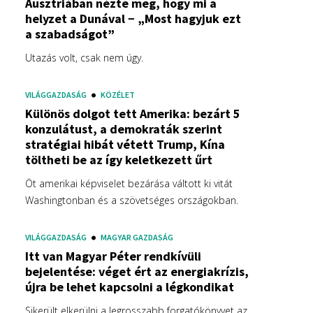
Ausztriában nézte meg, hogy mi a
helyzet a Dunával − „Most hagyjuk ezt
a szabadságot”
Utazás volt, csak nem úgy.
VILÁGGAZDASÁG
KÖZÉLET
Különös dolgot tett Amerika: bezárt 5
konzulátust, a demokraták szerint
stratégiai hibát vétett Trump, Kína
töltheti be az így keletkezett űrt
Öt amerikai képviselet bezárása váltott ki vitát
Washingtonban és a szövetséges országokban.
VILÁGGAZDASÁG
MAGYAR GAZDASÁG
Itt van Magyar Péter rendkívüli
bejelentése: véget ért az energiakrízis,
újra be lehet kapcsolni a légkondikat
Sikerült elkerülni a legrosszabb forgatókönyvet az