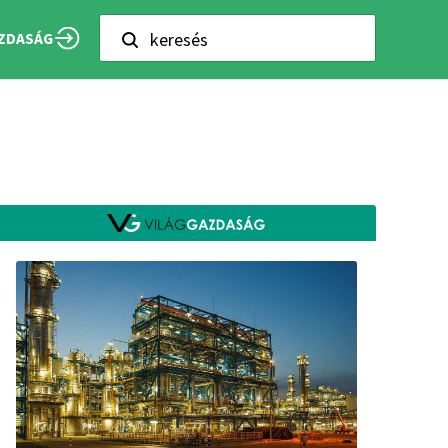
keresés
ZDASÁG