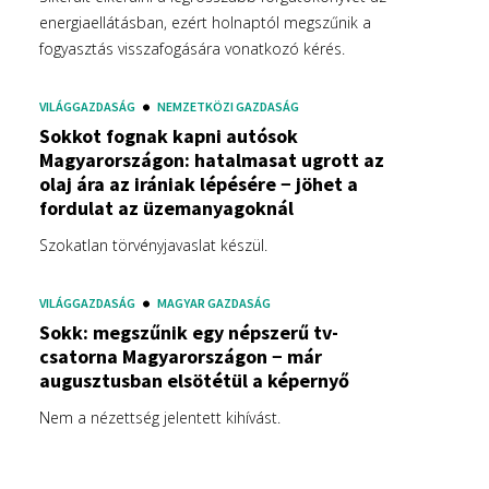
energiaellátásban, ezért holnaptól megszűnik a
fogyasztás visszafogására vonatkozó kérés.
VILÁGGAZDASÁG
NEMZETKÖZI GAZDASÁG
Sokkot fognak kapni autósok
Magyarországon: hatalmasat ugrott az
olaj ára az irániak lépésére − jöhet a
fordulat az üzemanyagoknál
Szokatlan törvényjavaslat készül.
VILÁGGAZDASÁG
MAGYAR GAZDASÁG
Sokk: megszűnik egy népszerű tv-
csatorna Magyarországon − már
augusztusban elsötétül a képernyő
Nem a nézettség jelentett kihívást.