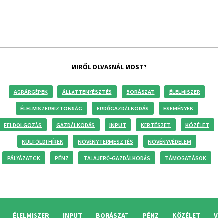
MIRŐL OLVASNÁL MOST?
AGRÁRGÉPEK
ÁLLATTENYÉSZTÉS
BORÁSZAT
ÉLELMISZER
ÉLELMISZERBIZTONSÁG
ERDŐGAZDÁLKODÁS
ESEMÉNYEK
FELDOLGOZÁS
GAZDÁLKODÁS
INPUT
KERTÉSZET
KÖZÉLET
KÜLFÖLDI HÍREK
NÖVÉNYTERMESZTÉS
NÖVÉNYVÉDELEM
PÁLYÁZATOK
PÉNZ
TALAJERŐ-GAZDÁLKODÁS
TÁMOGATÁSOK
ÉLELMISZER
INPUT
BORÁSZAT
PÉNZ
KÖZÉLET
V