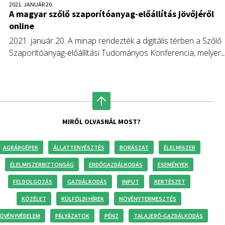
2021. JANUÁR 20.
A magyar szőlő szaporítóanyag-előállítás jövőjéről
online
2021. január 20. A minap rendezték a digitális térben a Szőlő
Szaporítóanyag-előállítási Tudományos Konferencia, melyert
a Szent István Egyetem, a Magyar Tudomány- és Innováció-
menedzsment Alapítvány, a Doktoranduszok Országos
Szövetsége, a Hegyközségek Nemzeti Tanácsa és a Magyar
Szőlőszaporítóanyag Termesztők Szövetsége közösen
szervezett.
MIRŐL OLVASNÁL MOST?
AGRÁRGÉPEK
ÁLLATTENYÉSZTÉS
BORÁSZAT
ÉLELMISZER
ÉLELMISZERBIZTONSÁG
ERDŐGAZDÁLKODÁS
ESEMÉNYEK
FELDOLGOZÁS
GAZDÁLKODÁS
INPUT
KERTÉSZET
KÖZÉLET
KÜLFÖLDI HÍREK
NÖVÉNYTERMESZTÉS
ÖVÉNYVÉDELEM
PÁLYÁZATOK
PÉNZ
TALAJERŐ-GAZDÁLKODÁS