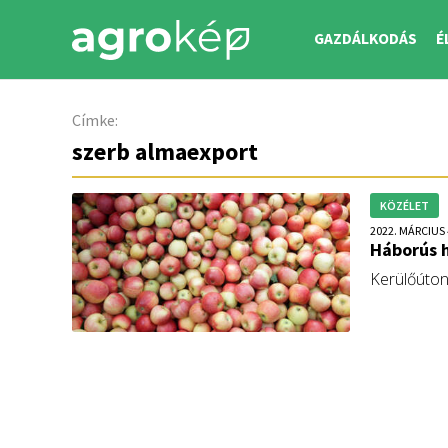
GAZDÁLKODÁS
É
Címke:
szerb almaexport
KÖZÉLET
2022. MÁRCIUS 
Háborús h
Kerülőúton