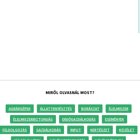
MIRŐL OLVASNÁL MOST?
AGRÁRGÉPEK
ÁLLATTENYÉSZTÉS
BORÁSZAT
ÉLELMISZER
ÉLELMISZERBIZTONSÁG
ERDŐGAZDÁLKODÁS
ESEMÉNYEK
FELDOLGOZÁS
GAZDÁLKODÁS
INPUT
KERTÉSZET
KÖZÉLET