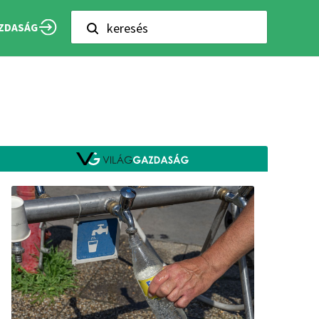
keresés
ZDASÁG