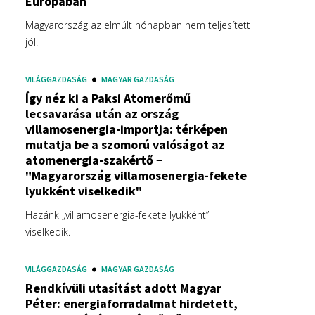
Európában
Magyarország az elmúlt hónapban nem teljesített
jól.
VILÁGGAZDASÁG
MAGYAR GAZDASÁG
Így néz ki a Paksi Atomerőmű
lecsavarása után az ország
villamosenergia-importja: térképen
mutatja be a szomorú valóságot az
atomenergia-szakértő −
"Magyarország villamosenergia-fekete
lyukként viselkedik"
Hazánk „villamosenergia-fekete lyukként”
viselkedik.
VILÁGGAZDASÁG
MAGYAR GAZDASÁG
Rendkívüli utasítást adott Magyar
Péter: energiaforradalmat hirdetett,