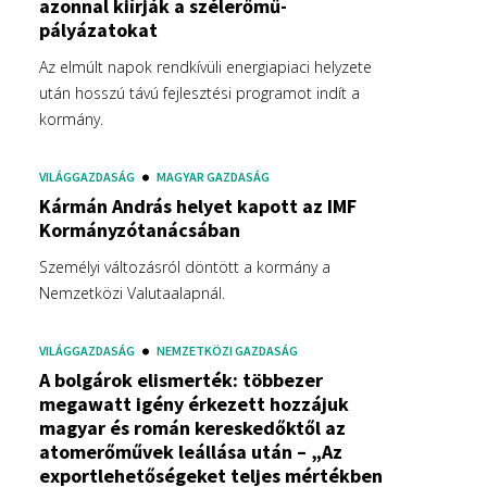
azonnal kiírják a szélerőmű-
pályázatokat
Az elmúlt napok rendkívüli energiapiaci helyzete
után hosszú távú fejlesztési programot indít a
kormány.
VILÁGGAZDASÁG
MAGYAR GAZDASÁG
Kármán András helyet kapott az IMF
Kormányzótanácsában
Személyi változásról döntött a kormány a
Nemzetközi Valutaalapnál.
VILÁGGAZDASÁG
NEMZETKÖZI GAZDASÁG
A bolgárok elismerték: többezer
megawatt igény érkezett hozzájuk
magyar és román kereskedőktől az
atomerőművek leállása után – „Az
exportlehetőségeket teljes mértékben