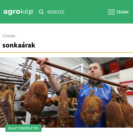
KERESÉS
Címke:
sonkaárak
ÁLLATTENYÉSZTÉS