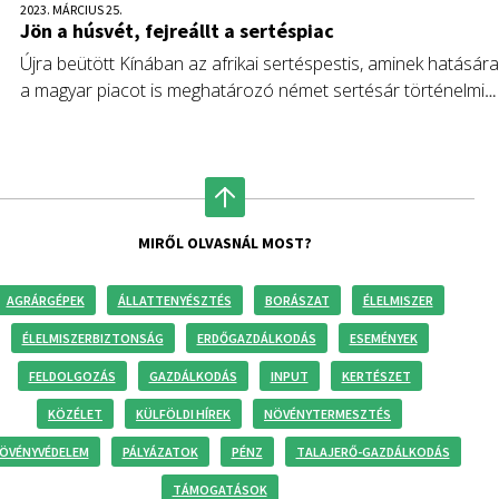
2023. MÁRCIUS 25.
Jön a húsvét, fejreállt a sertéspiac
Újra beütött Kínában az afrikai sertéspestis, aminek hatására
a magyar piacot is meghatározó német sertésár történelmi
rekordot ért el. Közben a feldolgozók itthon készülnek a
húsvétra, de a sonka drágulása vélhetően nem haladja meg
az átlagos húsdrágulási szintet – ami pedig jóval elmarad az
egyéb élelmiszerekétől.
MIRŐL OLVASNÁL MOST?
AGRÁRGÉPEK
ÁLLATTENYÉSZTÉS
BORÁSZAT
ÉLELMISZER
ÉLELMISZERBIZTONSÁG
ERDŐGAZDÁLKODÁS
ESEMÉNYEK
FELDOLGOZÁS
GAZDÁLKODÁS
INPUT
KERTÉSZET
KÖZÉLET
KÜLFÖLDI HÍREK
NÖVÉNYTERMESZTÉS
ÖVÉNYVÉDELEM
PÁLYÁZATOK
PÉNZ
TALAJERŐ-GAZDÁLKODÁS
TÁMOGATÁSOK