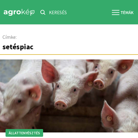
KERESÉS
Címke:
setéspiac
ÁLLATTENYÉSZTÉS