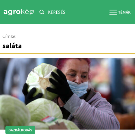
KERESÉS
Címke:
saláta
GAZDÁLKODÁS