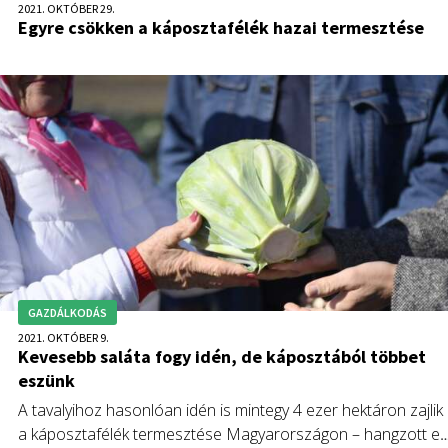
2021. OKTÓBER 29.
Egyre csökken a káposztafélék hazai termesztése
GAZDÁLKODÁS
2021. OKTÓBER 9.
Kevesebb saláta fogy idén, de káposztából többet
eszünk
A tavalyihoz hasonlóan idén is mintegy 4 ezer hektáron zajlik
a káposztafélék termesztése Magyarországon – hangzott el